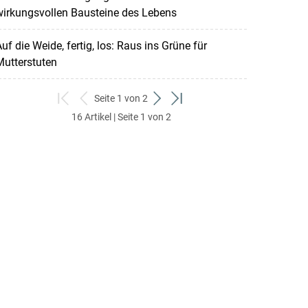
wirkungsvollen Bausteine des Lebens
uf die Weide, fertig, los: Raus ins Grüne für
utterstuten
Seite 1 von 2
zum
zurück
weiter
zum
16 Artikel | Seite 1 von 2
ersten
zum
zum
letzten
Set
vorigen
nächsten
Set
Set
Set