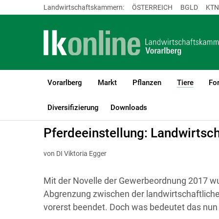
Landwirtschaftskammern:
ÖSTERREICH
BGLD
KTN
Vorarlberg
Markt
Pflanzen
Tiere
For
(current
LK Vorarlberg
Tiere
Pferde
Diversifizierung
Downloads
Pferdeeinstellung: Landwirtsc
von DI Viktoria Egger
Mit der Novelle der Gewerbeordnung 2017 wur
Abgrenzung zwischen der landwirtschaftliche
vorerst beendet. Doch was bedeutet das nun fü