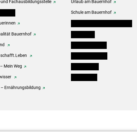
-und Fachausbildungsstelle
Urlaub am Bauernhof
erbände
Schule am Bauernhof
erinnen
Angebote für Kinder und Schüler
alität Bauernhof
Festbox-Box
end
Informationstafeln
.schafft.Leben
Forst & Holzservice
 – Mein Weg
Ofenholzbörse
wisser
Kleinanzeigen
 – Ernährungsbildung