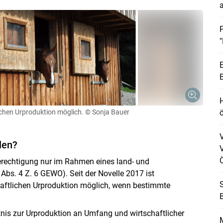
P
"
E
B
ichen Urproduktion möglich.
© Sonja Bauer
ö
Skip to main content
len?
V
Ö
erechtigung nur im Rahmen eines land- und
Abs. 4 Z. 6 GEWO). Seit der Novelle 2017 ist
aftlichen Urproduktion möglich, wenn bestimmte
B
nis zur Urproduktion an Umfang und wirtschaftlicher
M