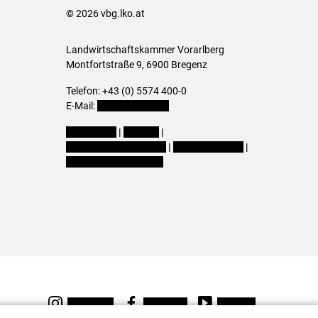
© 2026 vbg.lko.at
Landwirtschaftskammer Vorarlberg
Montfortstraße 9, 6900 Bregenz
Telefon: +43 (0) 5574 400-0
E-Mail:
office@lk-vbg.at
Impressum
|
Kontakt
|
Datenschutzerklärung
|
Barrierefreiheit
|
Cookie-Einstellungen
Instagram
Facebook
Youtube