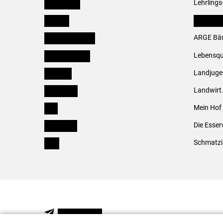
Burgenland
Lehrlings
Kärnten
LK Fachv
Niederösterreich
ARGE Bäu
Oberösterreich
Lebensqu
Salzburg
Landjug
Steiermark
Landwirt
Tirol
Mein Hof
Vorarlberg
Die Esser
Wien
Schmatzi
NEWSLETTER