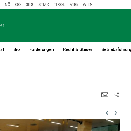
NÖ
OÖ
SBG
STMK
TIROL
VBG
WIEN
st
Bio
Förderungen
Recht & Steuer
Betriebsführun
alerien
Previous
Next