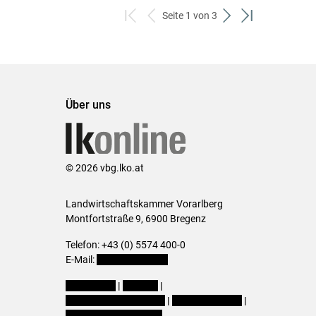
Seite 1 von 3
zum
zurück
weiter
zum
ersten
zum
zum
letzten
Set
vorigen
nächsten
Set
Set
Set
Über uns
© 2026 vbg.lko.at
Landwirtschaftskammer Vorarlberg
Montfortstraße 9, 6900 Bregenz
Telefon: +43 (0) 5574 400-0
E-Mail:
office@lk-vbg.at
Impressum
|
Kontakt
|
Datenschutzerklärung
|
Barrierefreiheit
|
Cookie-Einstellungen