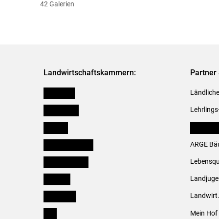
42 Galerien
Landwirtschaftskammern:
Partner 
Österreich
Ländliche
Burgenland
Lehrlings
Kärnten
LK Fachv
Niederösterreich
ARGE Bäu
Oberösterreich
Lebensqu
Salzburg
Landjug
Steiermark
Landwirt
Tirol
Mein Hof