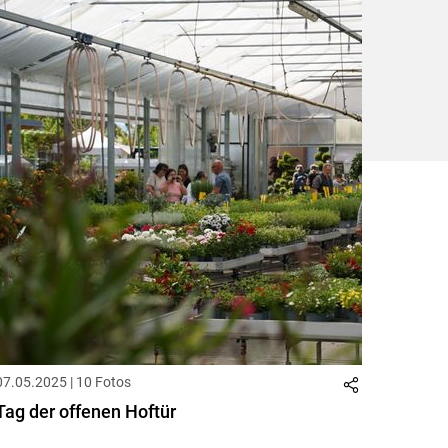
ersten
zum
zum
letzten
Set
vorigen
nächsten
Set
Set
Set
07.05.2025 | 10 Fotos
Tag der offenen Hoftür