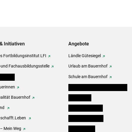
& Initiativen
Angebote
s Fortbildungsinstitut LFI
Ländle Gütesiegel
-und Fachausbildungsstelle
Urlaub am Bauernhof
erbände
Schule am Bauernhof
erinnen
Angebote für Kinder und Schüler
alität Bauernhof
Festbox-Box
end
Informationstafeln
.schafft.Leben
Forst & Holzservice
 – Mein Weg
Ofenholzbörse