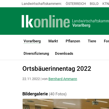
Landwirtschaftskammern:
ÖSTERREICH
BGLD
KTN
Vorarlberg
Markt
Pflanzen
Tiere
For
(current)1
LK Vorarlberg
Vorarlberg
Publikationen & Mediathek
Bilderg
Diversifizierung
Downloads
Ortsbäuerinnentag 2022
22.11.2022 | von
Bernhard Ammann
Bildergalerie
(40 Fotos)