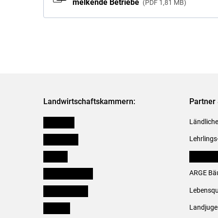
melkende Betriebe
PDF
1,81 MB
Landwirtschaftskammern:
Partner 
Österreich
Ländliche
Burgenland
Lehrlings
Kärnten
LK Fachv
Niederösterreich
ARGE Bäu
Oberösterreich
Lebensqu
Salzburg
Landjug