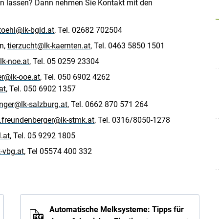
en lassen? Dann nehmen Sie Kontakt mit den
oehl@lk-bgld.at
, Tel. 02682 702504
n,
tierzucht@lk-kaernten.at
, Tel. 0463 5850 1501
k-noe.at
, Tel. 05 0259 23304
er@lk-ooe.at
, Tel. 050 6902 4262
at
, Tel. 050 6902 1357
inger@lk-salzburg.at
, Tel. 0662 870 571 264
.freundenberger@lk-stmk.at
, Tel. 0316/8050-1278
.at
, Tel. 05 9292 1805
-vbg.at
, Tel 05574 400 332
Automatische Melksysteme: Tipps für