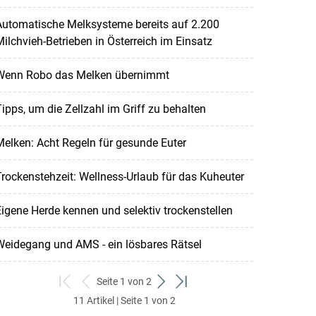
Automatische Melksysteme bereits auf 2.200
ilchvieh-Betrieben in Österreich im Einsatz
Wenn Robo das Melken übernimmt
ipps, um die Zellzahl im Griff zu behalten
elken: Acht Regeln für gesunde Euter
rockenstehzeit: Wellness-Urlaub für das Kuheuter
igene Herde kennen und selektiv trockenstellen
Weidegang und AMS - ein lösbares Rätsel
Seite 1 von 2
zum
zurück
weiter
zum
11 Artikel | Seite 1 von 2
ersten
zum
zum
letzten