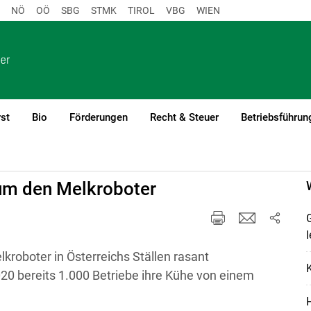
NÖ
OÖ
SBG
STMK
TIROL
VBG
WIEN
st
Bio
Förderungen
Recht & Steuer
Betriebsführun
)1
 um den Melkroboter
G
l
lkroboter in Österreichs Ställen rasant
K
20 bereits 1.000 Betriebe ihre Kühe von einem