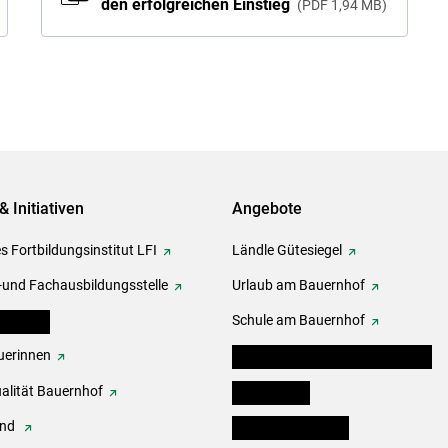
den erfolgreichen Einstieg
PDF
1,94 MB
& Initiativen
Angebote
s Fortbildungsinstitut LFI
Ländle Gütesiegel
-und Fachausbildungsstelle
Urlaub am Bauernhof
erbände
Schule am Bauernhof
erinnen
Angebote für Kinder und Schüler
alität Bauernhof
Festbox-Box
end
Informationstafeln