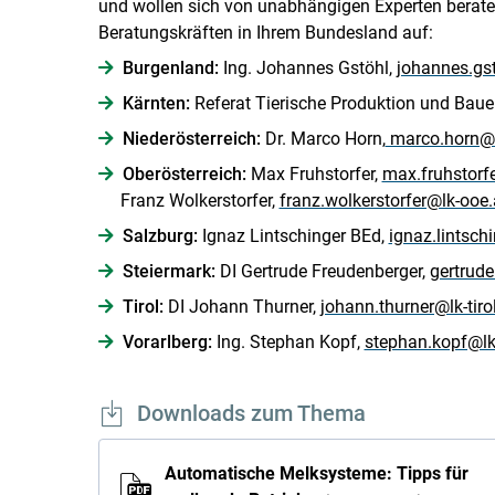
und wollen sich von unabhängigen Experten berat
Beratungskräften in Ihrem Bundesland auf:
Burgenland:
Ing. Johannes Gstöhl,
johannes.gst
Kärnten:
Referat Tierische Produktion und Baue
Niederösterreich:
Dr. Marco Horn,
marco.horn@l
Oberösterreich:
Max Fruhstorfer,
max.fruhstorf
Franz Wolkerstorfer,
franz.wolkerstorfer@lk-ooe.
Salzburg:
Ignaz Lintschinger BEd,
ignaz.lintsch
Steiermark:
DI Gertrude Freudenberger,
gertrude
Tirol:
DI Johann Thurner,
johann.thurner@lk-tirol
Vorarlberg:
Ing. Stephan Kopf,
stephan.kopf@lk
Downloads zum Thema
Automatische Melksysteme: Tipps für