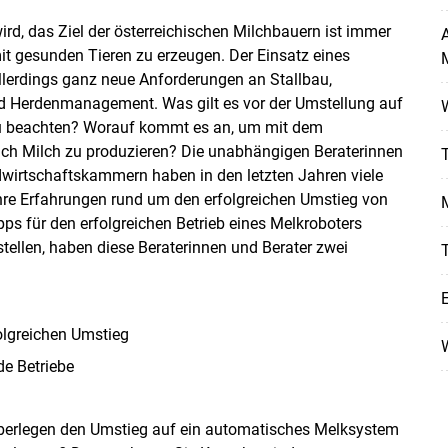
rd, das Ziel der österreichischen Milchbauern ist immer
it gesunden Tieren zu erzeugen. Der Einsatz eines
M
allerdings ganz neue Anforderungen an Stallbau,
nd Herdenmanagement. Was gilt es vor der Umstellung auf
zu beachten? Worauf kommt es an, um mit dem
Skip to main content
eich Milch zu produzieren? Die unabhängigen Beraterinnen
T
dwirtschaftskammern haben in den letzten Jahren viele
ihre Erfahrungen rund um den erfolgreichen Umstieg von
M
 für den erfolgreichen Betrieb eines Melkroboters
stellen, haben diese Beraterinnen und Berater zwei
T
E
olgreichen Umstieg
e Betriebe
 überlegen den Umstieg auf ein automatisches Melksystem