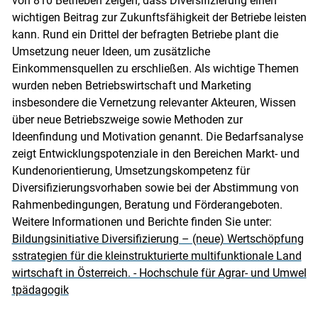
von 810 Betrieben zeigen, dass Diversifizierung einen
wichtigen Beitrag zur Zukunftsfähigkeit der Betriebe leisten
kann. Rund ein Drittel der befragten Betriebe plant die
Umsetzung neuer Ideen, um zusätzliche
Einkommensquellen zu erschließen. Als wichtige Themen
Skip to main content
wurden neben Betriebswirtschaft und Marketing
insbesondere die Vernetzung relevanter Akteuren, Wissen
über neue Betriebszweige sowie Methoden zur
Ideenfindung und Motivation genannt. Die Bedarfsanalyse
zeigt Entwicklungspotenziale in den Bereichen Markt- und
Kundenorientierung, Umsetzungskompetenz für
Diversifizierungsvorhaben sowie bei der Abstimmung von
Rahmenbedingungen, Beratung und Förderangeboten.
Weitere Informationen und Berichte finden Sie unter:
Bildungsinitiative Diversifizierung – (neue) Wertschöpfung
sstrategien für die kleinstrukturierte multifunktionale Land
wirtschaft in Österreich. - Hochschule für Agrar- und Umwel
tpädagogik