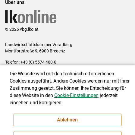
Über uns
© 2026 vbg.lko.at
Landwirtschaftskammer Vorarlberg
Montfortstraße 9, 6900 Bregenz
Telefon: +43 (0) 5574 400-0
E-Mail:
office@lk-vbg.at
Die Website wird mit den technisch erforderlichen
Impressum
|
Kontakt
|
Datenschutzerklärung
|
Barrierefreiheit
|
Cookies ausgeführt. Andere Cookies werden nur mit Ihrer
Cookie-Einstellungen
Zustimmung gesetzt. Sie können Ihre Entscheidung für
diese Website in den
Cookie-Einstellungen
jederzeit
einsehen und korrigieren.
NEWSLETTER
Ablehnen