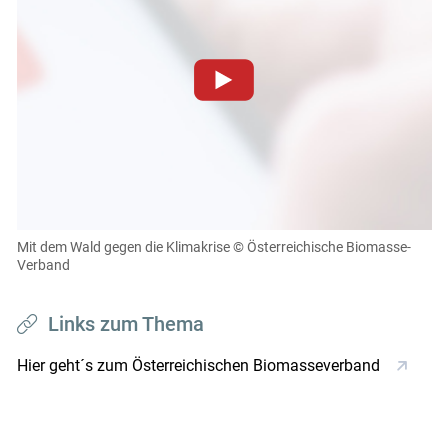
Zum Abspielen von YouTube-Videos auf dieser Website
müssen Cookies gesetzt werden
.
Für weitere Informationen lesen Sie bitte unsere
Datenschutzerklärung
.Sie können Ihre Entscheidung für
diese Website in den Cookie-Einstellungen jederzeit
einsehen und korrigieren
Mit dem Wald gegen die Klimakrise
© Österreichische Biomasse-
Verband
Cookies Einstellungen
Akzeptieren
Links zum Thema
Hier geht´s zum Österreichischen Biomasseverband