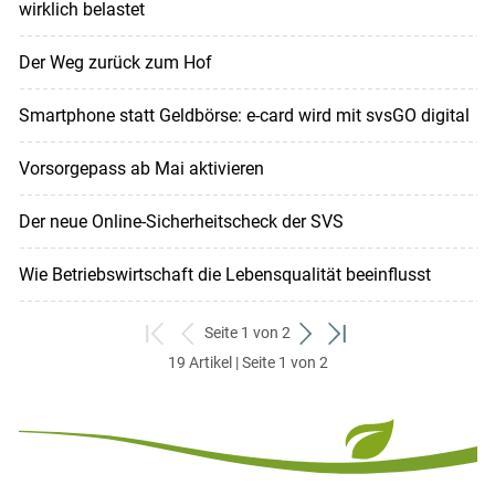
wirklich belastet
Der Weg zurück zum Hof
Smartphone statt Geldbörse: e-card wird mit svsGO digital
Vorsorgepass ab Mai aktivieren
Der neue Online-Sicherheitscheck der SVS
Wie Betriebswirtschaft die Lebensqualität beeinflusst
Seite 1 von 2
zum
zurück
weiter
zum
19 Artikel | Seite 1 von 2
ersten
zum
zum
letzten
Set
vorigen
nächsten
Set
Set
Set