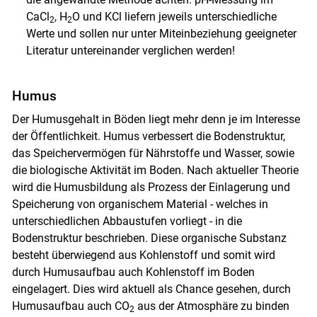
CaCl
, H
O und KCl liefern jeweils unterschiedliche
2
2
Werte und sollen nur unter Miteinbeziehung geeigneter
Literatur untereinander verglichen werden!
Humus
Der Humusgehalt in Böden liegt mehr denn je im Interesse
der Öffentlichkeit. Humus verbessert die Bodenstruktur,
das Speichervermögen für Nährstoffe und Wasser, sowie
die biologische Aktivität im Boden. Nach aktueller Theorie
wird die Humusbildung als Prozess der Einlagerung und
Speicherung von organischem Material - welches in
unterschiedlichen Abbaustufen vorliegt - in die
Bodenstruktur beschrieben. Diese organische Substanz
besteht überwiegend aus Kohlenstoff und somit wird
durch Humusaufbau auch Kohlenstoff im Boden
eingelagert. Dies wird aktuell als Chance gesehen, durch
Humusaufbau auch CO
aus der Atmosphäre zu binden
2
Skip to main content