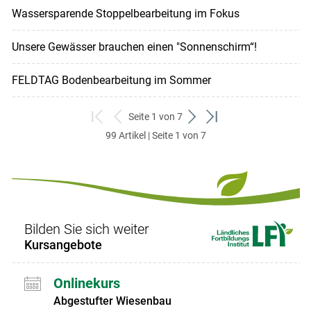
Wassersparende Stoppelbearbeitung im Fokus
Unsere Gewässer brauchen einen "Sonnenschirm“!
FELDTAG Bodenbearbeitung im Sommer
Seite 1 von 7
zum
zurück
weiter
zum
99 Artikel | Seite 1 von 7
ersten
zum
zum
letzten
Set
vorigen
nächsten
Set
Set
Set
Bilden Sie sich weiter
Kursangebote
Onlinekurs
Abgestufter Wiesenbau