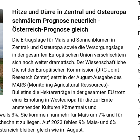
T
Hitze und Dürre in Zentral und Osteuropa
schmälern Prognose neuerlich -
Österreich-Prognose gleich
Die Ertragslage für Mais und Sonnenblumen in
Zentral- und Osteuropa sowie die Versorgungslage
A
in der gesamten Europäischen Union verschlechtern
B
sich noch weiter dramatisch. Der Wissenschaftliche
Dienst der Europäischen Kommission (JRC Joint
Research Center) setzt in der August-Ausgabe des
Skip to main content
MARS (Monitoring Agricultural Ressources)-
Bulletins die Hektarerträge in der gesamten EU trotz
einer Erholung in Westeuropa für die zur Ernte
V
anstehenden Kulturen Körnermais und
eils 3%. Sie kommen nunmehr für Mais um 7% und für
schnitt zu liegen. Auf 2023 fehlen 9% Mais- und 6%
2
erreich bleiben gleich wie im August.
T