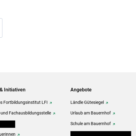
& Initiativen
Angebote
s Fortbildungsinstitut LFI
Ländle Gütesiegel
-und Fachausbildungsstelle
Urlaub am Bauernhof
erbände
Schule am Bauernhof
erinnen
Angebote für Kinder und Schüler