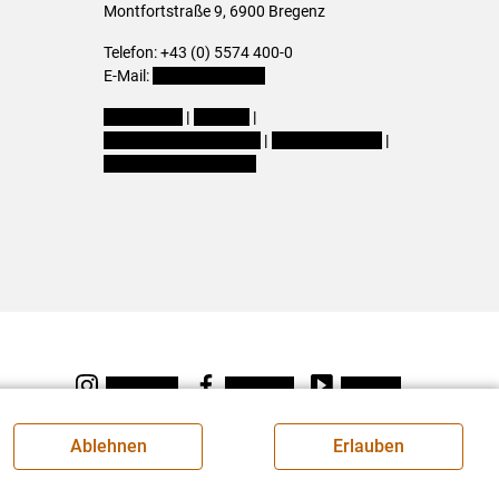
Montfortstraße 9, 6900 Bregenz
Telefon: +43 (0) 5574 400-0
E-Mail:
office@lk-vbg.at
Impressum
|
Kontakt
|
Datenschutzerklärung
|
Barrierefreiheit
|
Cookie-Einstellungen
Instagram
Facebook
Youtube
Ablehnen
Erlauben