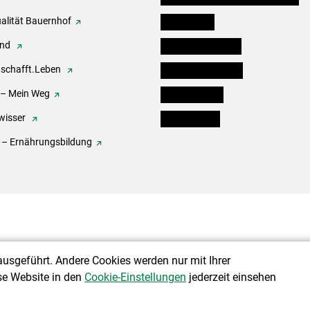
alität Bauernhof
Festbox-Box
end
Informationstafeln
.schafft.Leben
Forst & Holzservice
 – Mein Weg
Ofenholzbörse
wisser
Kleinanzeigen
 – Ernährungsbildung
ausgeführt. Andere Cookies werden nur mit Ihrer
se Website in den
Cookie-Einstellungen
jederzeit einsehen