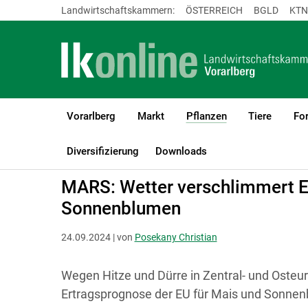
Landwirtschaftskammern:
ÖSTERREICH
BGLD
KTN
Vorarlberg
Markt
Pflanzen
Tiere
For
(current)1
LK Vorarlberg
Pflanzen
Ackerkulturen
Diversifizierung
Downloads
MARS: Wetter verschlimmert E
Sonnenblumen
24.09.2024 | von
Posekany Christian
Wegen Hitze und Dürre in Zentral- und Osteur
Ertragsprognose der EU für Mais und Sonne