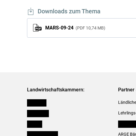
Downloads zum Thema
MARS-09-24
PDF
10,74 MB
Landwirtschaftskammern:
Partner 
Österreich
Ländliche
Burgenland
Lehrlings
Kärnten
LK Fachv
Niederösterreich
ARGE Bäu