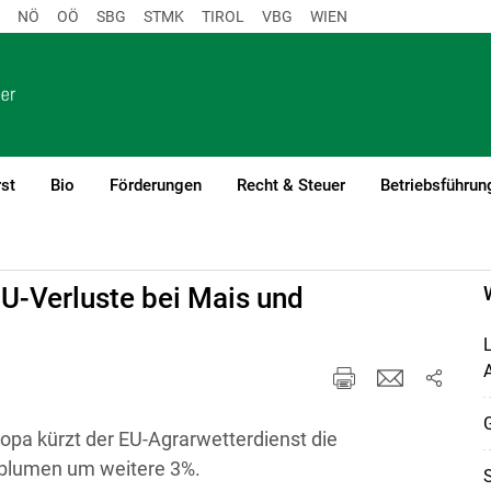
NÖ
OÖ
SBG
STMK
TIROL
VBG
WIEN
st
Bio
Förderungen
Recht & Steuer
Betriebsführun
U-Verluste bei Mais und
L
G
opa kürzt der EU-Agrarwetterdienst die
nblumen um weitere 3%.
S