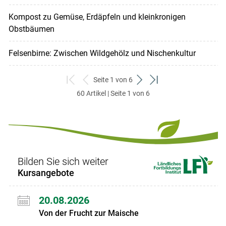
Kompost zu Gemüse, Erdäpfeln und kleinkronigen
Obstbäumen
Felsenbirne: Zwischen Wildgehölz und Nischenkultur
Seite 1 von 6
zum
zurück
weiter
zum
60 Artikel | Seite 1 von 6
ersten
zum
zum
letzten
Set
vorigen
nächsten
Set
Set
Set
Bilden Sie sich weiter
Kursangebote
20.08.2026
Von der Frucht zur Maische