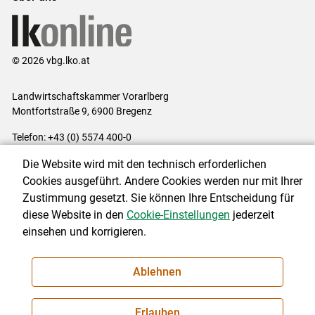
© 2026 vbg.lko.at
Landwirtschaftskammer Vorarlberg
Montfortstraße 9, 6900 Bregenz
Telefon: +43 (0) 5574 400-0
E-Mail:
office@lk-vbg.at
Die Website wird mit den technisch erforderlichen
Impressum
|
Kontakt
|
Datenschutzerklärung
|
Barrierefreiheit
|
Cookies ausgeführt. Andere Cookies werden nur mit Ihrer
Cookie-Einstellungen
Zustimmung gesetzt. Sie können Ihre Entscheidung für
diese Website in den
Cookie-Einstellungen
jederzeit
einsehen und korrigieren.
NEWSLETTER
Ablehnen
Erlauben