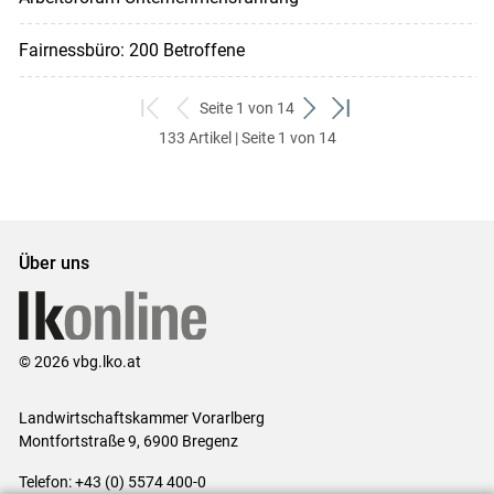
Fairnessbüro: 200 Betroffene
Seite 1 von 14
zum
zurück
weiter
zum
133 Artikel | Seite 1 von 14
ersten
zum
zum
letzten
Set
vorigen
nächsten
Set
Set
Set
Über uns
© 2026 vbg.lko.at
Landwirtschaftskammer Vorarlberg
Montfortstraße 9, 6900 Bregenz
Telefon: +43 (0) 5574 400-0