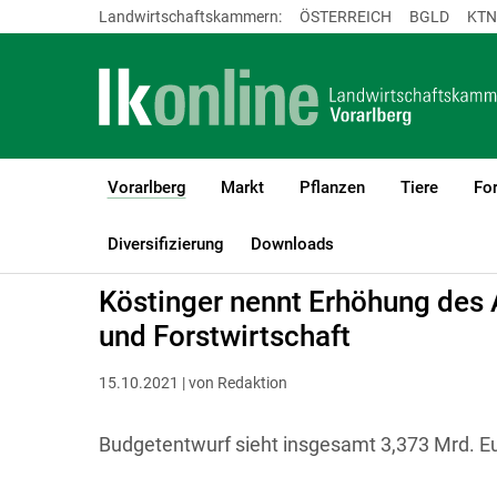
Landwirtschaftskammern:
ÖSTERREICH
BGLD
KTN
Vorarlberg
Markt
Pflanzen
Tiere
For
(current)1
LK Vorarlberg
Vorarlberg
Diversifizierung
Downloads
Köstinger nennt Erhöhung des 
und Forstwirtschaft
15.10.2021 | von Redaktion
Budgetentwurf sieht insgesamt 3,373 Mrd. Eu