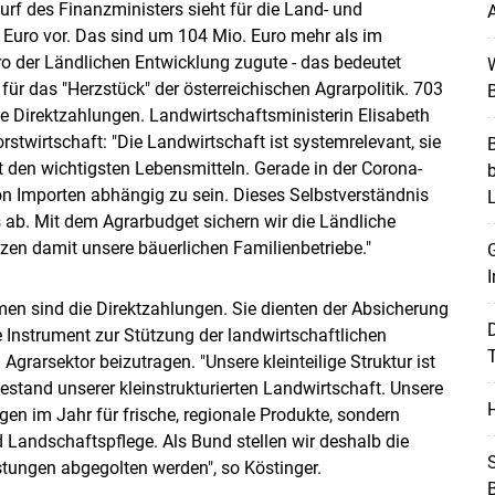
urf des Finanzministers sieht für die Land- und
A
. Euro vor. Das sind um 104 Mio. Euro mehr als im
 der Ländlichen Entwicklung zugute - das bedeutet
W
ür das "Herzstück" der österreichischen Agrarpolitik. 703
B
Direktzahlungen. Landwirtschaftsministerin Elisabeth
rstwirtschaft: "Die Landwirtschaft ist systemrelevant, sie
B
t den wichtigsten Lebensmitteln. Gerade in der Corona-
von Importen abhängig zu sein. Dieses Selbstverständnis
ab. Mit dem Agrarbudget sichern wir die Ländliche
zen damit unsere bäuerlichen Familienbetriebe."
G
I
 sind die Direktzahlungen. Sie dienten der Absicherung
Skip to main content
e Instrument zur Stützung der landwirtschaftlichen
T
arsektor beizutragen. "Unsere kleinteilige Struktur ist
estand unserer kleinstrukturierten Landwirtschaft. Unsere
H
en im Jahr für frische, regionale Produkte, sondern
nd Landschaftspflege. Als Bund stellen wir deshalb die
S
stungen abgegolten werden", so Köstinger.