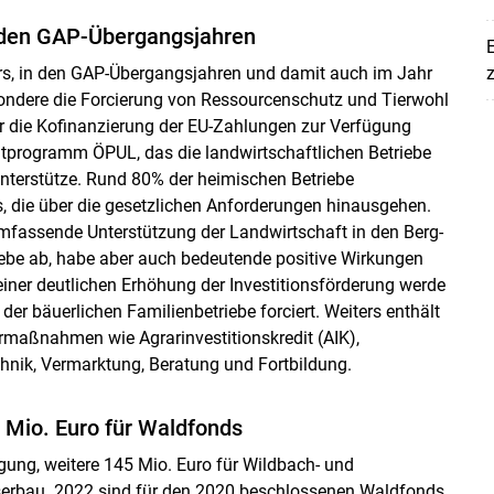
n den GAP-Übergangsjahren
E
ters, in den GAP-Übergangsjahren und damit auch im Jahr
z
sondere die Forcierung von Ressourcenschutz und Tierwohl
für die Kofinanzierung der EU-Zahlungen zur Verfügung
ltprogramm ÖPUL, das die landwirtschaftlichen Betriebe
nterstütze. Rund 80% der heimischen Betriebe
, die über die gesetzlichen Anforderungen hinausgehen.
mfassende Unterstützung der Landwirtschaft in den Berg-
riebe ab, habe aber auch bedeutende positive Wirkungen
 einer deutlichen Erhöhung der Investitionsförderung werde
er bäuerlichen Familienbetriebe forciert. Weiters enthält
ermaßnahmen wie Agrarinvestitionskredit (AIK),
hnik, Vermarktung, Beratung und Fortbildung.
5 Mio. Euro für Waldfonds
gung, weitere 145 Mio. Euro für Wildbach- und
erbau. 2022 sind für den 2020 beschlossenen Waldfonds