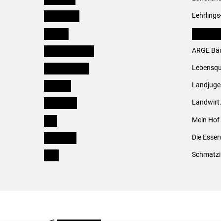
Burgenland
Lehrlings
Kärnten
LK Fachv
Niederösterreich
ARGE Bäu
Oberösterreich
Lebensqu
Salzburg
Landjug
Steiermark
Landwirt
Tirol
Mein Hof
Vorarlberg
Die Esser
Wien
Schmatzi