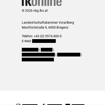
© 2026 vbg.lko.at
Landwirtschaftskammer Vorarlberg
Montfortstraße 9, 6900 Bregenz
Telefon: +43 (0) 5574 400-0
E-Mail:
office@lk-vbg.at
Impressum
|
Kontakt
|
Datenschutzerklärung
|
Barrierefreiheit
|
Cookie-Einstellungen