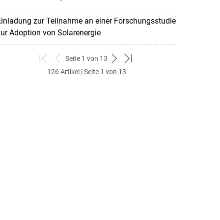
inladung zur Teilnahme an einer Forschungsstudie
ur Adoption von Solarenergie
Seite 1 von 13
zum
zurück
weiter
zum
126 Artikel | Seite 1 von 13
ersten
zum
zum
letzten
Set
vorigen
nächsten
Set
Set
Set