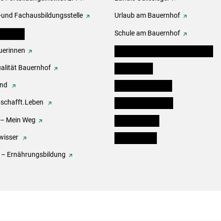
-und Fachausbildungsstelle
Urlaub am Bauernhof
erbände
Schule am Bauernhof
erinnen
Angebote für Kinder und Schüler
alität Bauernhof
Festbox-Box
end
Informationstafeln
.schafft.Leben
Forst & Holzservice
 – Mein Weg
Ofenholzbörse
wisser
Kleinanzeigen
 – Ernährungsbildung