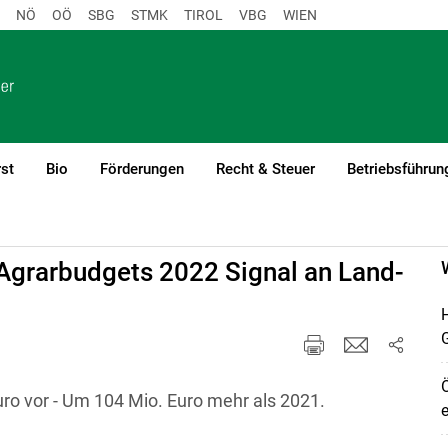
NÖ
OÖ
SBG
STMK
TIROL
VBG
WIEN
st
Bio
Förderungen
Recht & Steuer
Betriebsführun
Agrarbudgets 2022 Signal an Land-
H
Ö
ro vor - Um 104 Mio. Euro mehr als 2021.
e