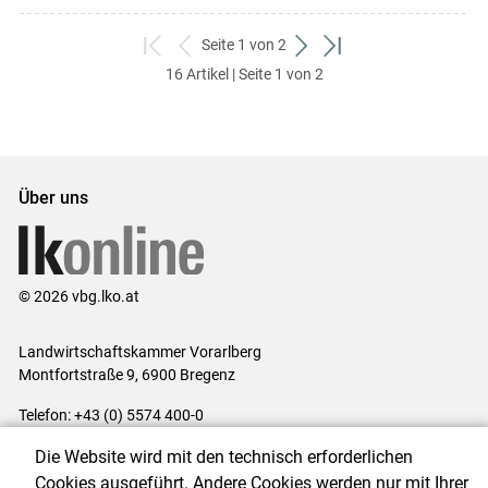
Seite 1 von 2
zum
zurück
weiter
zum
16 Artikel | Seite 1 von 2
ersten
zum
zum
letzten
Set
vorigen
nächsten
Set
Set
Set
Über uns
© 2026 vbg.lko.at
Landwirtschaftskammer Vorarlberg
Montfortstraße 9, 6900 Bregenz
Telefon: +43 (0) 5574 400-0
E-Mail:
office@lk-vbg.at
Die Website wird mit den technisch erforderlichen
Impressum
|
Kontakt
|
Datenschutzerklärung
|
Barrierefreiheit
|
Cookies ausgeführt. Andere Cookies werden nur mit Ihrer