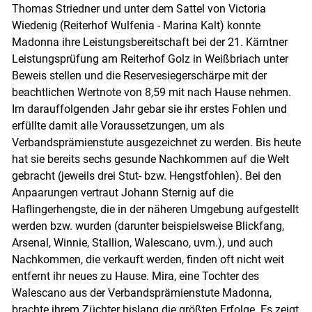
Thomas Striedner und unter dem Sattel von Victoria
Wiedenig (Reiterhof Wulfenia - Marina Kalt) konnte
Madonna ihre Leistungsbereitschaft bei der 21. Kärntner
Leistungsprüfung am Reiterhof Golz in Weißbriach unter
Beweis stellen und die Reservesiegerschärpe mit der
beachtlichen Wertnote von 8,59 mit nach Hause nehmen.
Im darauffolgenden Jahr gebar sie ihr erstes Fohlen und
erfüllte damit alle Voraussetzungen, um als
Verbandsprämienstute ausgezeichnet zu werden. Bis heute
hat sie bereits sechs gesunde Nachkommen auf die Welt
gebracht (jeweils drei Stut- bzw. Hengstfohlen). Bei den
Anpaarungen vertraut Johann Sternig auf die
Haflingerhengste, die in der näheren Umgebung aufgestellt
werden bzw. wurden (darunter beispielsweise Blickfang,
Arsenal, Winnie, Stallion, Walescano, uvm.), und auch
Nachkommen, die verkauft werden, finden oft nicht weit
entfernt ihr neues zu Hause. Mira, eine Tochter des
Walescano aus der Verbandsprämienstute Madonna,
brachte ihrem Züchter bislang die größten Erfolge. Es zeigt