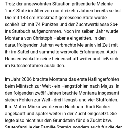
Trotz der ungewohnten Situation präsentierte Melanie
"ihre" Stute im Alter von nur dreizehn Jahren bereits selbst.
Die mit 143 cm Stockmaß gemessene Stute wurde
schließlich mit 74 Punkten und der Zuchtwertklasse 2b+
ins Stutbuch aufgenommen. Noch im selben Jahr wurde
Montana von Christoph Haberle eingeritten. In den
darauffolgenden Jahren verbrachte Melanie viel Zeit mit
ihr im Sattel und sammelte wertvolle Erfahrungen. Auch
Hans entwickelte seine Leidenschaft weiter und ließ sich
Skip to main content
im Kutschenfahren ausbilden.
Im Jahr 2006 brachte Montana das erste Haflingerfohlen
beim Mlintsch zur Welt - ein Hengstfohlen nach Majus. In
den folgenden zwölf Jahren brachte Montana insgesamt
sieben Fohlen zur Welt - drei Hengst- und vier Stutfohlen.
Ihre Mutter Minka wurde vom Nachbarn Rudi Bacher
angekauft und später weiter in der Zucht eingesetzt. Sie
legte also nicht nur den Grundstein für die Zucht bzw.
Stutenfamilie der Familie Sternig, sondern auch für die der