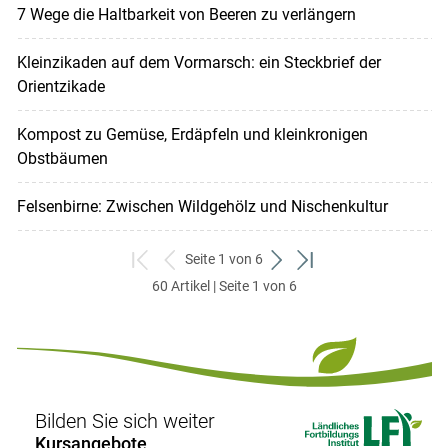
7 Wege die Haltbarkeit von Beeren zu verlängern
Kleinzikaden auf dem Vormarsch: ein Steckbrief der
Orientzikade
Kompost zu Gemüse, Erdäpfeln und kleinkronigen
Obstbäumen
Felsenbirne: Zwischen Wildgehölz und Nischenkultur
Seite 1 von 6
zum
zurück
weiter
zum
60 Artikel | Seite 1 von 6
ersten
zum
zum
letzten
Set
vorigen
nächsten
Set
Set
Set
Bilden Sie sich weiter
Kursangebote