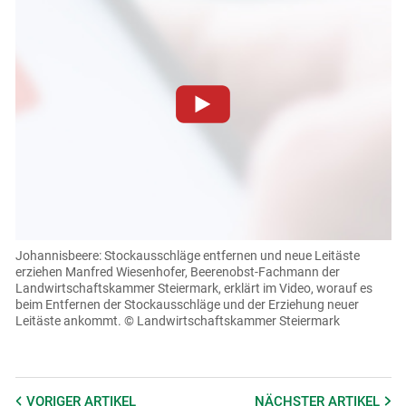
Zum Abspielen von YouTube-Videos auf dieser Website
müssen Cookies gesetzt werden
.
Für weitere Informationen lesen Sie bitte unsere
Datenschutzerklärung
.Sie können Ihre Entscheidung für
Skip to main content
diese Website in den Cookie-Einstellungen jederzeit
einsehen und korrigieren
Johannisbeere: Stockausschläge entfernen und neue Leitäste
erziehen
Manfred Wiesenhofer, Beerenobst-Fachmann der
Cookies Einstellungen
Landwirtschaftskammer Steiermark, erklärt im Video, worauf es
beim Entfernen der Stockausschläge und der Erziehung neuer
Akzeptieren
Leitäste ankommt.
© Landwirtschaftskammer Steiermark
VORIGER
ARTIKEL
NÄCHSTER
ARTIKEL