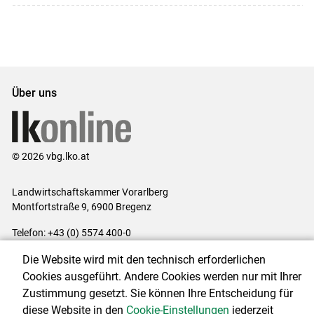
Über uns
© 2026 vbg.lko.at
Landwirtschaftskammer Vorarlberg
Montfortstraße 9, 6900 Bregenz
Telefon: +43 (0) 5574 400-0
E-Mail:
office@lk-vbg.at
Die Website wird mit den technisch erforderlichen
Impressum
|
Kontakt
|
Datenschutzerklärung
|
Barrierefreiheit
|
Cookies ausgeführt. Andere Cookies werden nur mit Ihrer
Cookie-Einstellungen
Zustimmung gesetzt. Sie können Ihre Entscheidung für
diese Website in den
Cookie-Einstellungen
jederzeit