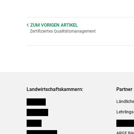
ZUM VORIGEN
ARTIKEL
Zertifiziertes Qualitätsmanagement
Landwirtschaftskammern:
Partner 
Österreich
Ländliche
Burgenland
Lehrlings
Kärnten
LK Fachv
Niederösterreich
ARGE Bäu