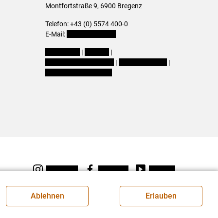
Montfortstraße 9, 6900 Bregenz
Telefon: +43 (0) 5574 400-0
E-Mail:
office@lk-vbg.at
Impressum
|
Kontakt
|
Datenschutzerklärung
|
Barrierefreiheit
|
Cookie-Einstellungen
Instagram
Facebook
Youtube
Ablehnen
Erlauben