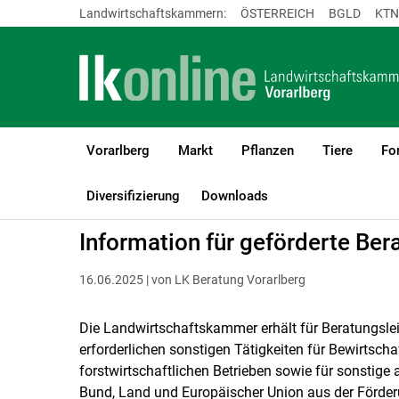
Landwirtschaftskammern:
ÖSTERREICH
BGLD
KTN
Vorarlberg
Markt
Pflanzen
Tiere
Fo
LK Vorarlberg
Beratung
Information zur LK-Beratung
Diversifizierung
Downloads
Information für geförderte Ber
16.06.2025 | von LK Beratung Vorarlberg
Die Landwirtschaftskammer erhält für Beratungslei
erforderlichen sonstigen Tätigkeiten für Bewirtsch
forstwirtschaftlichen Betrieben sowie für sonstige 
Bund, Land und Europäischer Union aus der För