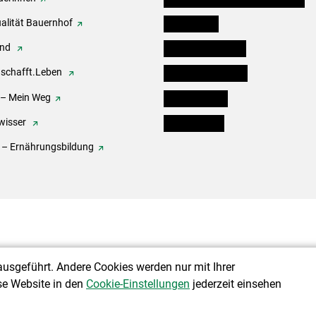
alität Bauernhof
Festbox-Box
end
Informationstafeln
.schafft.Leben
Forst & Holzservice
 – Mein Weg
Ofenholzbörse
wisser
Kleinanzeigen
 – Ernährungsbildung
ausgeführt. Andere Cookies werden nur mit Ihrer
se Website in den
Cookie-Einstellungen
jederzeit einsehen