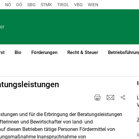
NÖ
OÖ
SBG
STMK
TIROL
VBG
WIEN
rst
Bio
Förderungen
Recht & Steuer
Betriebsführun
atungsleistungen
L
V
stungen und für die Erbringung der Beratungsleistungen
Z
afterinnen und Bewirtschafter von land- und
auf diesen Betrieben tätige Personen Fördermittel von
I
derungsmaßnahme Inanspruchnahme von