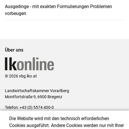
Ausgedinge - mit exakten Formulierungen Problemen
vorbeugen
Über uns
© 2026 vbg.lko.at
Landwirtschaftskammer Vorarlberg
Montfortstraße 9, 6900 Bregenz
Telefon: +43 (0) 5574 400-0
E-Mail:
office@lk-vbg.at
Die Website wird mit den technisch erforderlichen
Impressum
|
Kontakt
|
Datenschutzerklärung
|
Barrierefreiheit
|
Cookies ausgeführt. Andere Cookies werden nur mit Ihrer