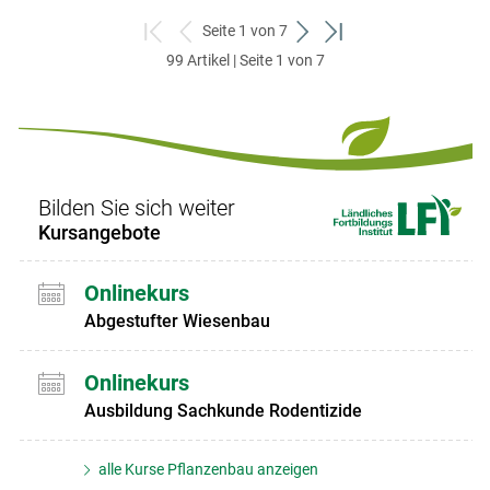
Seite 1 von 7
zum
zurück
weiter
zum
99 Artikel | Seite 1 von 7
ersten
zum
zum
letzten
Set
vorigen
nächsten
Set
Set
Set
Bilden Sie sich weiter
Kursangebote
Onlinekurs
Abgestufter Wiesenbau
Onlinekurs
Ausbildung Sachkunde Rodentizide
alle Kurse Pflanzenbau anzeigen