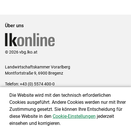
Über uns
© 2026 vbg.lko.at
Landwirtschaftskammer Vorarlberg
Montfortstraße 9, 6900 Bregenz
Telefon: +43 (0) 5574 400-0
E-Mail:
office@lk-vbg.at
Die Website wird mit den technisch erforderlichen
Impressum
|
Kontakt
|
Datenschutzerklärung
|
Barrierefreiheit
|
Cookies ausgeführt. Andere Cookies werden nur mit Ihrer
Cookie-Einstellungen
Zustimmung gesetzt. Sie können Ihre Entscheidung für
diese Website in den
Cookie-Einstellungen
jederzeit
einsehen und korrigieren.