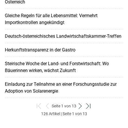
Österreich
Gleiche Regeln für alle Lebensmittel: Vermehrt
Importkontrollen angekündigt
Deutsch-österreichisches Landwirtschaftskammer-Treffen
Herkunftstransparenz in der Gastro
Steirische Woche der Land- und Forstwirtschaft: Wo
Bäuerinnen wirken, wächst Zukunft
Einladung zur Teilnahme an einer Forschungsstudie zur
Adoption von Solarenergie
Seite 1 von 13
zum
zurück
weiter
zum
126 Artikel | Seite 1 von 13
ersten
zum
zum
letzten
Set
vorigen
nächsten
Set