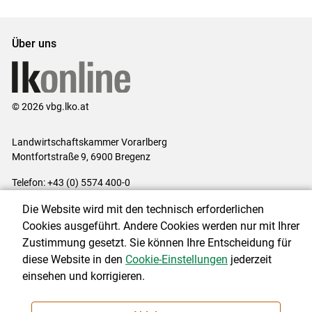
Set
Set
Über uns
© 2026 vbg.lko.at
Landwirtschaftskammer Vorarlberg
Montfortstraße 9, 6900 Bregenz
Telefon: +43 (0) 5574 400-0
E-Mail:
office@lk-vbg.at
Die Website wird mit den technisch erforderlichen
Impressum
|
Kontakt
|
Datenschutzerklärung
|
Barrierefreiheit
|
Cookies ausgeführt. Andere Cookies werden nur mit Ihrer
Cookie-Einstellungen
Zustimmung gesetzt. Sie können Ihre Entscheidung für
diese Website in den
Cookie-Einstellungen
jederzeit
einsehen und korrigieren.
NEWSLETTER