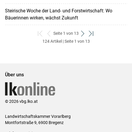
Steirische Woche der Land- und Forstwirtschaft: Wo
Bäuerinnen wirken, wächst Zukunft
Seite 1 von 13
zum
zurück
weiter
zum
124 Artikel | Seite 1 von 13
ersten
zum
zum
letzten
Set
vorigen
nächsten
Set
Set
Set
Über uns
© 2026 vbg.lko.at
Landwirtschaftskammer Vorarlberg
Montfortstraße 9, 6900 Bregenz