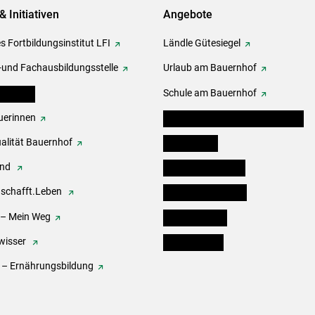
& Initiativen
Angebote
s Fortbildungsinstitut LFI
Ländle Gütesiegel
-und Fachausbildungsstelle
Urlaub am Bauernhof
erbände
Schule am Bauernhof
erinnen
Angebote für Kinder und Schüler
alität Bauernhof
Festbox-Box
end
Informationstafeln
.schafft.Leben
Forst & Holzservice
 – Mein Weg
Ofenholzbörse
wisser
Kleinanzeigen
 – Ernährungsbildung