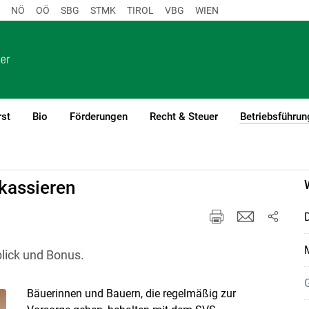
NÖ
OÖ
SBG
STMK
TIROL
VBG
WIEN
rst
Bio
Förderungen
Recht & Steuer
Betriebsführun
gement
kassieren
D
blick und Bonus.
Bäuerinnen und Bauern, die regelmäßig zur