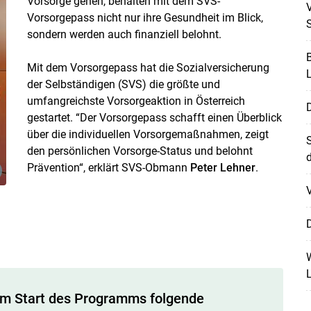
Vorsorge gehen, behalten mit dem SVS-
V
Vorsorgepass nicht nur ihre Gesundheit im Blick,
sondern werden auch finanziell belohnt.
B
Mit dem Vorsorgepass hat die Sozialversicherung
L
der Selbständigen (SVS) die größte und
umfangreichste Vorsorgeaktion in Österreich
gestartet. “Der Vorsorgepass schafft einen Überblick
über die individuellen Vorsorgemaßnahmen, zeigt
S
den persönlichen Vorsorge-Status und belohnt
d
Prävention“, erklärt SVS-Obmann
Peter Lehner
.
V
D
W
L
Skip to main content
um Start des Programms folgende