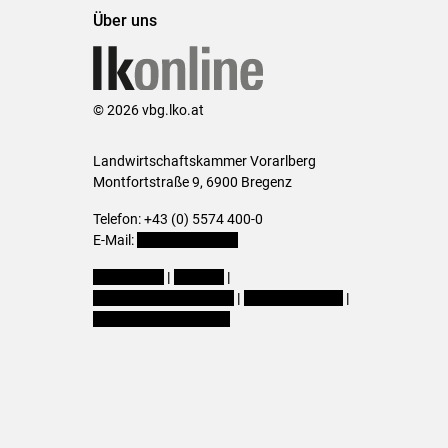
Über uns
© 2026 vbg.lko.at
Landwirtschaftskammer Vorarlberg
Montfortstraße 9, 6900 Bregenz
Telefon: +43 (0) 5574 400-0
E-Mail:
office@lk-vbg.at
Impressum
|
Kontakt
|
Datenschutzerklärung
|
Barrierefreiheit
|
Cookie-Einstellungen