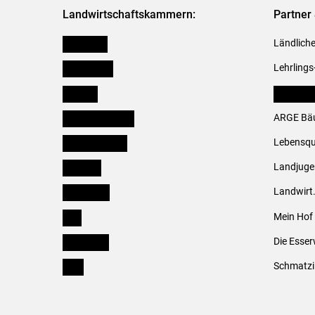
Landwirtschaftskammern:
Partner 
Österreich
Ländliche
Burgenland
Lehrlings
Kärnten
LK Fachv
Niederösterreich
ARGE Bäu
Oberösterreich
Lebensqu
Salzburg
Landjug
Steiermark
Landwirt
Tirol
Mein Hof
Vorarlberg
Die Esser
Wien
Schmatzi