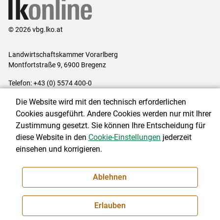
© 2026 vbg.lko.at
Landwirtschaftskammer Vorarlberg
Montfortstraße 9, 6900 Bregenz
Telefon: +43 (0) 5574 400-0
E-Mail:
office@lk-vbg.at
Die Website wird mit den technisch erforderlichen
Impressum
|
Kontakt
|
Datenschutzerklärung
|
Barrierefreiheit
|
Cookies ausgeführt. Andere Cookies werden nur mit Ihrer
Cookie-Einstellungen
Zustimmung gesetzt. Sie können Ihre Entscheidung für
diese Website in den
Cookie-Einstellungen
jederzeit
einsehen und korrigieren.
NEWSLETTER
Ablehnen
Erlauben