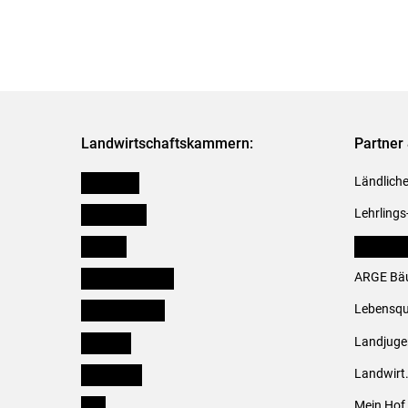
Landwirtschaftskammern:
Partner 
Österreich
Ländliche
Burgenland
Lehrlings
Kärnten
LK Fachv
Niederösterreich
ARGE Bäu
Oberösterreich
Lebensqu
Salzburg
Landjug
Steiermark
Landwirt
Tirol
Mein Hof