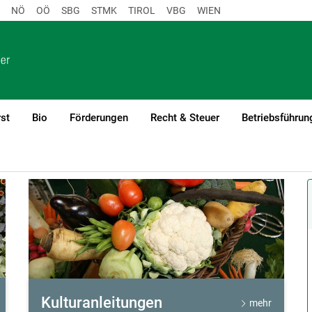
NÖ
OÖ
SBG
STMK
TIROL
VBG
WIEN
st
Bio
Förderungen
Recht & Steuer
Betriebsführun
Kulturanleitungen
mehr