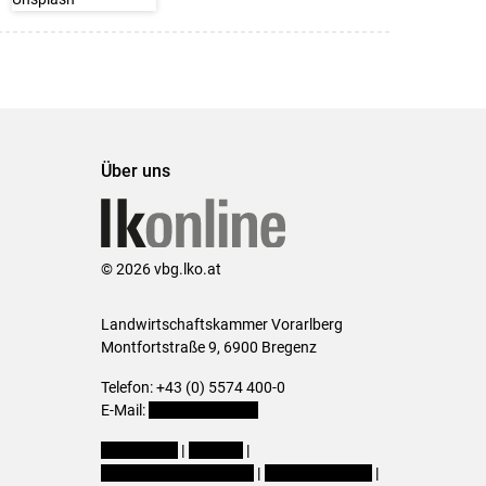
Über uns
© 2026 vbg.lko.at
Landwirtschaftskammer Vorarlberg
Montfortstraße 9, 6900 Bregenz
Telefon: +43 (0) 5574 400-0
E-Mail:
office@lk-vbg.at
Impressum
|
Kontakt
|
Datenschutzerklärung
|
Barrierefreiheit
|