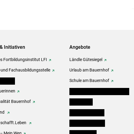
& Initiativen
Angebote
s Fortbildungsinstitut LFI
Ländle Gütesiegel
-und Fachausbildungsstelle
Urlaub am Bauernhof
erbände
Schule am Bauernhof
erinnen
Angebote für Kinder und Schüler
alität Bauernhof
Festbox-Box
end
Informationstafeln
.schafft.Leben
Forst & Holzservice
 – Mein Weg
Ofenholzbörse