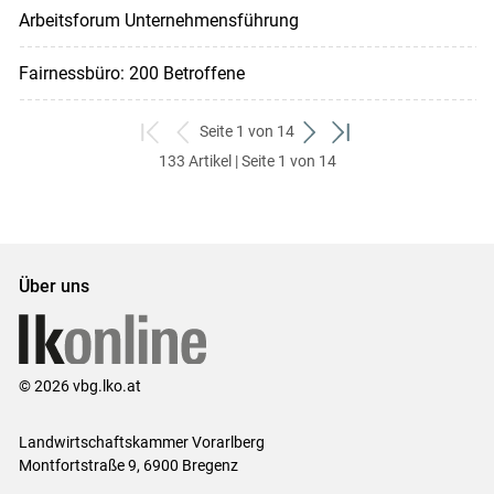
Arbeitsforum Unternehmensführung
Fairnessbüro: 200 Betroffene
Seite 1 von 14
zum
zurück
weiter
zum
133 Artikel | Seite 1 von 14
ersten
zum
zum
letzten
Set
vorigen
nächsten
Set
Set
Set
Über uns
© 2026 vbg.lko.at
Landwirtschaftskammer Vorarlberg
Montfortstraße 9, 6900 Bregenz