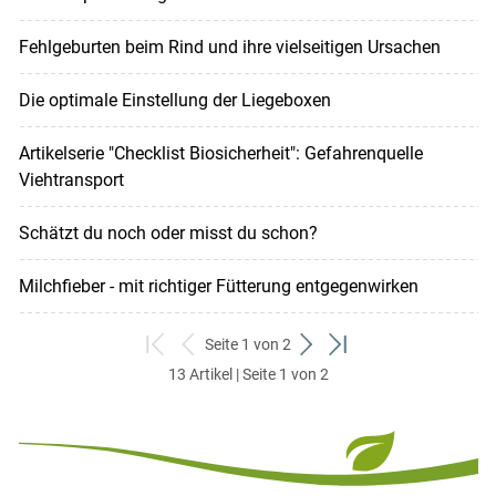
Fehlgeburten beim Rind und ihre vielseitigen Ursachen
Die optimale Einstellung der Liegeboxen
Artikelserie "Checklist Biosicherheit": Gefahrenquelle
Viehtransport
Schätzt du noch oder misst du schon?
Milchfieber - mit richtiger Fütterung entgegenwirken
Seite 1 von 2
zum
zurück
weiter
zum
13 Artikel | Seite 1 von 2
ersten
zum
zum
letzten
Set
vorigen
nächsten
Set
Set
Set