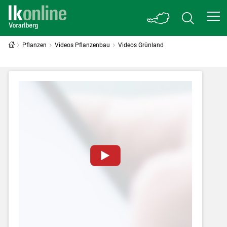
Pflanzen
Videos Pflanzenbau
Videos Grünland
Zum Abspielen von YouTube-Videos auf
dieser Website müssen Cookies gesetzt
werden
.
Für weitere Informationen lesen Sie bitte
unsere
Datenschutzerklärung
.Sie können Ihre
Entscheidung für diese Website in den Cookie-