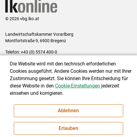
© 2026 vbg.lko.at
Landwirtschaftskammer Vorarlberg
Montfortstraße 9, 6900 Bregenz
Telefon: +43 (0) 5574 400-0
E-Mail:
office@lk-vbg.at
Die Website wird mit den technisch erforderlichen
Impressum
|
Kontakt
|
Datenschutzerklärung
|
Barrierefreiheit
|
Cookies ausgeführt. Andere Cookies werden nur mit Ihrer
Cookie-Einstellungen
Zustimmung gesetzt. Sie können Ihre Entscheidung für
diese Website in den
Cookie-Einstellungen
jederzeit
einsehen und korrigieren.
NEWSLETTER
Ablehnen
Erlauben