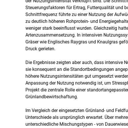
der Nutzungsintensität verknüpft sind. Die Schnittf
Steuerungsfaktoren für Ertrag, Futterqualität un
Schnittfrequenz führte zu einer Nutzung der Aufw
zu deutlich höheren Rohprotein- und Energiegehal
weniger stark beeinflusst wurden. Gleichzeitig hat
Artenzusammensetzung. In intensiven Nutzungssys
Gräser wie Englisches Raygras und Knaulgras geförd
Druck gerieten.
Die Ergebnisse zeigten aber auch, dass intensive 
sie konsequent an die Standortbedingungen angepa
höhere Nutzungsintensitäten gut umgesetzt werden,
Anpassung der Nutzung notwendig ist, um Stressph
Projekt die zentrale Rolle einer standortangepassten
Grünlandbewirtschaftung.
Im Vergleich der eingesetzten Grünland- und Feldf
Unterschiede als ursprünglich erwartet. Über mehr
unterschiedliche Mischungstypen - von Dauerwiesen