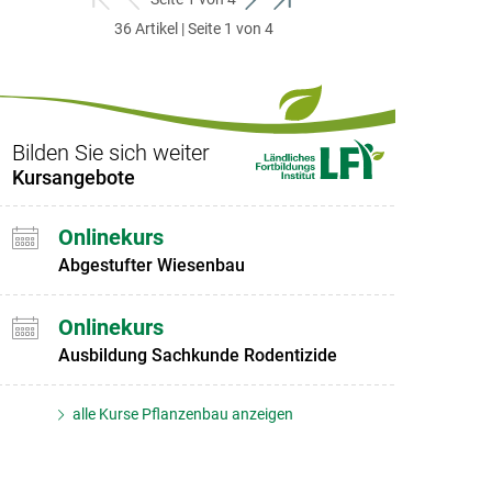
zum
zurück
weiter
zum
36 Artikel | Seite 1 von 4
ersten
zum
zum
letzten
Set
vorigen
nächsten
Set
Set
Set
Bilden Sie sich weiter
Kursangebote
Onlinekurs
Abgestufter Wiesenbau
Onlinekurs
Ausbildung Sachkunde Rodentizide
alle Kurse Pflanzenbau anzeigen