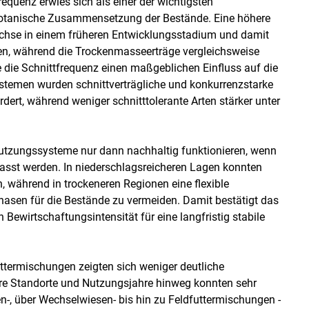
requenz erwies sich als einer der wichtigsten
d botanische Zusammensetzung der Bestände. Eine höhere
üchse in einem früheren Entwicklungsstadium und damit
ten, während die Trockenmasseerträge vergleichsweise
te die Schnittfrequenz einen maßgeblichen Einfluss auf die
temen wurden schnittverträgliche und konkurrenzstarke
ert, während weniger schnitttolerante Arten stärker unter
Nutzungssysteme nur dann nachhaltig funktionieren, wenn
sst werden. In niederschlagsreicheren Lagen konnten
 während in trockeneren Regionen eine flexible
asen für die Bestände zu vermeiden. Damit bestätigt das
 Bewirtschaftungsintensität für eine langfristig stabile
uttermischungen zeigten sich weniger deutliche
ere Standorte und Nutzungsjahre hinweg konnten sehr
-, über Wechselwiesen- bis hin zu Feldfuttermischungen -