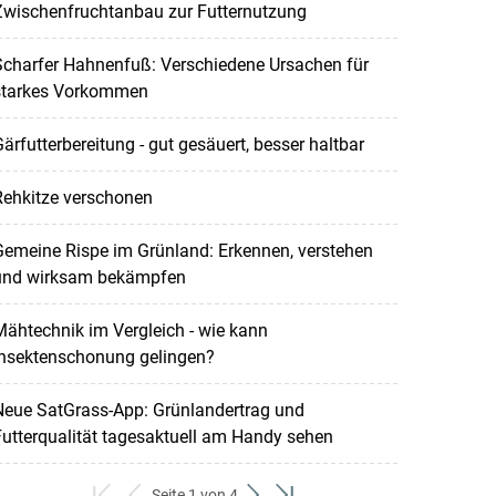
Zwischenfruchtanbau zur Futternutzung
Scharfer Hahnenfuß: Verschiedene Ursachen für
starkes Vorkommen
ärfutterbereitung - gut gesäuert, besser haltbar
Rehkitze verschonen
emeine Rispe im Grünland: Erkennen, verstehen
und wirksam bekämpfen
ähtechnik im Vergleich - wie kann
Insektenschonung gelingen?
Neue SatGrass-App: Grünlandertrag und
utterqualität tagesaktuell am Handy sehen
Seite 1 von 4