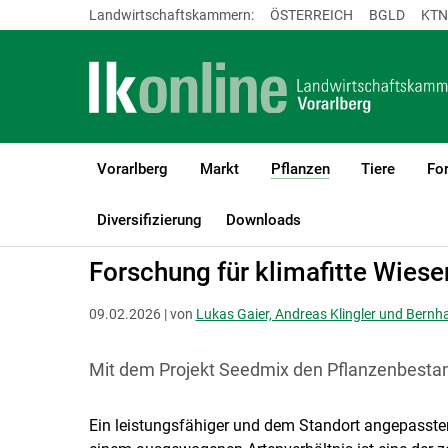
Landwirtschaftskammern:
ÖSTERREICH
BGLD
KTN
Vorarlberg
Markt
Pflanzen
Tiere
For
(current)1
LK Vorarlberg
Pflanzen
Grünland & Futterbau
Diversifizierung
Downloads
Forschung für klimafitte Wiese
09.02.2026 | von
Lukas Gaier, Andreas Klingler und Bernh
Mit dem Projekt Seedmix den Pflanzenbesta
Ein leistungsfähiger und dem Standort angepasste