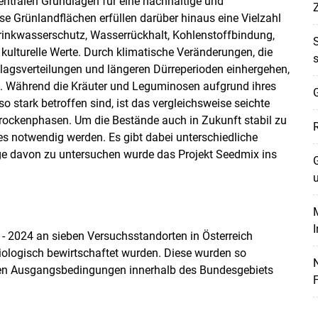
entralen Grundlagen für eine nachhaltige und
iese Grünlandflächen erfüllen darüber hinaus eine Vielzahl
Trinkwasserschutz, Wasserrückhalt, Kohlenstoffbindung,
ulturelle Werte. Durch klimatische Veränderungen, die
lagsverteilungen und längeren Dürreperioden einhergehen,
 Während die Kräuter und Leguminosen aufgrund ihres
G
o stark betroffen sind, ist das vergleichsweise seichte
Trockenphasen. Um die Bestände auch in Zukunft stabil zu
s notwendig werden. Es gibt dabei unterschiedliche
ige davon zu untersuchen wurde das Projekt Seedmix ins
G
M
 2024 an sieben Versuchsstandorten in Österreich
iologisch bewirtschaftet wurden. Diese wurden so
chen Ausgangsbedingungen innerhalb des Bundesgebiets
F