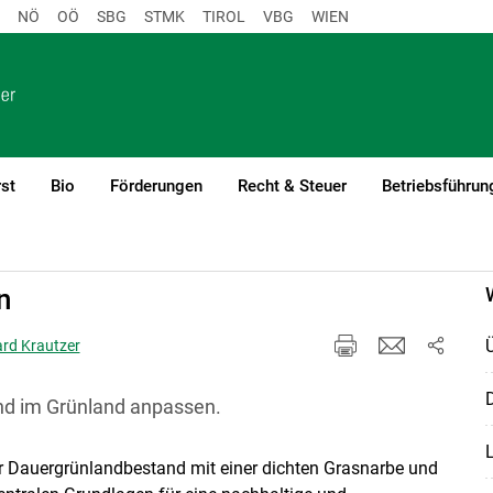
NÖ
OÖ
SBG
STMK
TIROL
VBG
WIEN
st
Bio
Förderungen
Recht & Steuer
Betriebsführun
n
ard Krautzer
D
nd im Grünland anpassen.
r Dauergrünlandbestand mit einer dichten Grasnarbe und