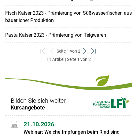
Fisch Kaiser 2023 - Prämierung von Süßwasserfischen aus
bäuerlicher Produktion
Pasta Kaiser 2023 - Prämierung von Teigwaren
Seite 1 von 2
zum
zurück
weiter
zum
11 Artikel | Seite 1 von 2
ersten
zum
zum
letzten
Set
vorigen
nächsten
Set
Set
Set
Bilden Sie sich weiter
Kursangebote
21.10.2026
Webinar: Welche Impfungen beim Rind sind