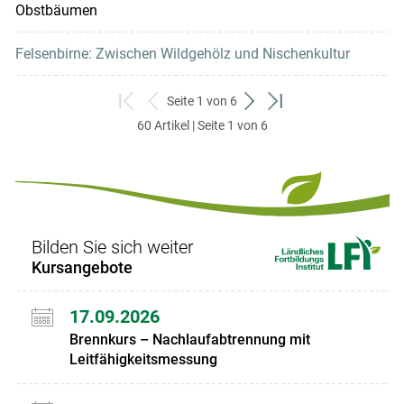
Obstbäumen
Felsenbirne: Zwischen Wildgehölz und Nischenkultur
Seite 1 von 6
zum
zurück
weiter
zum
60 Artikel | Seite 1 von 6
ersten
zum
zum
letzten
Set
vorigen
nächsten
Set
Set
Set
Bilden Sie sich weiter
Kursangebote
17.09.2026
Brennkurs – Nachlaufabtrennung mit
Leitfähigkeitsmessung