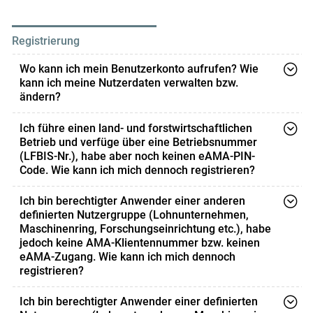
kundenservice@bev.gv.at
kündigen, Ihr Zugang erlischt
dann per 31. Dezember des laufenden Kalenderjahres.
Registrierung
Bitte beachten Sie, dass die Gewährung der de-minimis-
Wo kann ich mein Benutzerkonto aufrufen? Wie
kann ich meine Nutzerdaten verwalten bzw.
Beihilfe bis dahin aufrecht bleibt.
ändern?
Unter
lko.at/apos-rtk
finden Sie unter der Überschrift
Ich führe einen land- und forstwirtschaftlichen
"Registrierung/Anmeldung/Benutzerkonto/Verwaltung
Betrieb und verfüge über eine Betriebsnummer
der Zugangsdaten" den Link zu Ihrem APOS-
(LFBIS-Nr.), habe aber noch keinen eAMA-PIN-
Code. Wie kann ich mich dennoch registrieren?
Benutzerkonto. Dort können Sie mithilfe Ihrer eAMA-
Zugangsdaten im Anschluss an die erstmalige
Bitte fordern Sie einen eAMA-PIN-Code unter
Ich bin berechtigter Anwender einer anderen
Registrierung auch jederzeit in Ihr Benutzerkonto
https://services.ama.at/
an.
definierten Nutzergruppe (Lohnunternehmen,
einsteigen, Ihre persönlichen Nutzerdaten ändern oder
Maschinenring, Forschungseinrichtung etc.), habe
neue Zugangsdaten für Maschinen & Geräte
jedoch keine AMA-Klientennummer bzw. keinen
hinzufügen.
eAMA-Zugang. Wie kann ich mich dennoch
registrieren?
Sie können einen eAMA-Zugang unter folgendem Link
Ich bin berechtigter Anwender einer definierten
anfordern: