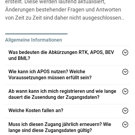
erstellt. Diese werden laufend aktualisiert,
Änderungen bestehender Fragen und Antworten
von Zeit zu Zeit sind daher nicht ausgeschlossen..
Allgemeine Informationen
Was bedeuten die Abkürzungen RTK, APOS, BEV
und BML?
RTK steht für "Real Time Kinematik“ und bezeichnet die
Wie kann ich APOS nutzen? Welche
Methode, mit der unter Nutzung von GNSS-Signalen
Voraussetzungen müssen erfüllt sein?
(z.B. GPS) und entsprechenden Korrekturen
Um den APOS-Korrekturdatendienst nutzen zu können,
Positionierungen mit cm-Genauigkeit in Echtzeit erreicht
Ab wann kann ich mich registrieren und wie lange
benötigen Sie
dauert die Zusendung der Zugangsdaten?
werden können. So können beispielsweise
Landmaschinen mit der notwendigen Ausstattung/mit
Die Registrierung ist seit 01. Februar 2021 jederzeit
Welche Kosten fallen an?
einem entsprechenden Lenksystem die vorgegebenen
einen RTK-fähigen GNSS-Empfänger auf der
möglich. Nach der Registrierung können Sie sich im
Spurlinien exakt einhalten.
Landmaschine,
Der APOS-Korrekturdatendienst für die Land- und
dafür eingerichteten APOS-Kundenportal Ihre RTK-
Muss ich diesen Zugang jährlich erneuern? Wie
Forstwirtschaft wird als Förderung zur Verfügung
einen geeigneten Mobilfunkvertrag inkl. SIM-Karte,
Zugangsdaten direkt anlegen und bekommen diese
lange sind diese Zugangsdaten gültig?
APOS steht für Austrian Positioning Service und ist der