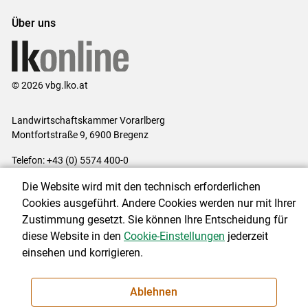
bzw. Mobilfunkverbindung:
Über uns
Überprüfen Sie zunächst Ihre
Mobilfunkverbindung!
Wird Ihnen eine aufrechte Verbindung am
Terminal angezeigt?
© 2026 vbg.lko.at
Ist Ihre SIM-Karte korrekt eingesetzt?
Landwirtschaftskammer Vorarlberg
Haben Sie genügend Datenguthaben auf Ihrer
Montfortstraße 9, 6900 Bregenz
SIM-Karte?
Telefon: +43 (0) 5574 400-0
Ist Ihre SIM-Karte für die mobile Datenübertragung
E-Mail:
office@lk-vbg.at
freigeschaltet?
Die Website wird mit den technisch erforderlichen
Impressum
|
Kontakt
|
Datenschutzerklärung
|
Barrierefreiheit
|
Cookies ausgeführt. Andere Cookies werden nur mit Ihrer
Ist Ihre SIM-Karte (mit dem zugehörigen PIN-Code)
Cookie-Einstellungen
Zustimmung gesetzt. Sie können Ihre Entscheidung für
entsperrt?
diese Website in den
Cookie-Einstellungen
jederzeit
einsehen und korrigieren.
Bei größeren Problemen mit Ihrer Mobilfunkverbindung
wenden Sie sich bitte an Ihren Mobilfunkanbieter.
NEWSLETTER
Ablehnen