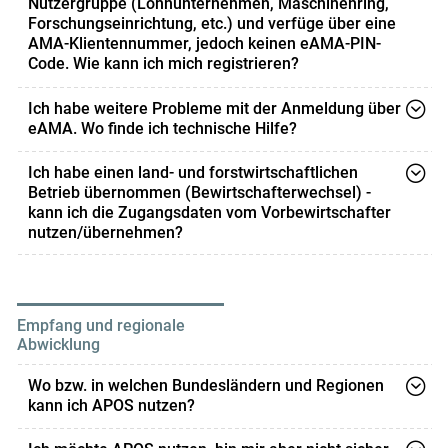
Nutzergruppe (Lohnunternehmen, Maschinenring,
https://www.ama.at/fachliche-informationen/kundenda
Forschungseinrichtung, etc.) und verfüge über eine
AMA-Klientennummer, jedoch keinen eAMA-PIN-
ten/apos-stammdatenerhebung
Code. Wie kann ich mich registrieren?
Bitte fordern Sie einen eAMA-PIN-Code unter
Ich habe weitere Probleme mit der Anmeldung über
https://services.ama.at/
an.
eAMA. Wo finde ich technische Hilfe?
Bitte beachten Sie die Informationen zur technische
Halten Sie dafür Ihre Klientennummer bereit.
Ich habe einen land- und forstwirtschaftlichen
Hilfe seitens der AMA unter folgendem Link:
Betrieb übernommen (Bewirtschafterwechsel) -
https://www.ama.at/Fachliche-Informationen/eAMA-Da
kann ich die Zugangsdaten vom Vorbewirtschafter
nutzen/übernehmen?
s-Internetserviceportal/Technische-Hilfe
Nein. Der neue Bewirtschafter muss sich im APOS neu
registrieren und für seine Geräte neue Zugangsdaten
anfordern.
Empfang und regionale
Abwicklung
Wo bzw. in welchen Bundesländern und Regionen
kann ich APOS nutzen?
APOS kann österreichweit flächendeckend genutzt