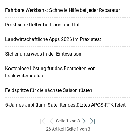
Fahrbare Werkbank: Schnelle Hilfe bei jeder Reparatur
Mögliche Ursachen für Probleme mit dem GNSS-
Signalempfang:
Praktische Helfer für Haus und Hof
Werden genügend Satelliten angezeigt und wie
sind diese am Himmel verteilt (zumindest 5
Landwirtschaftliche Apps 2026 im Praxistest
Satelliten notwendig)?
Sicher unterwegs in der Erntesaison
Befinden sich Abschattungen (Waldrand, Objekte
wie Häuser, Masten, etc.) in Ihrem Arbeitsgebiet?
Kostenlose Lösung für das Bearbeiten von
Abschattungen verhindern in der Regel die direkte
Lenksystemdaten
Sichtverbindung zu den Satelliten und somit den
Signalempfang.
Feldspritze für die nächste Saison rüsten
Befinden sich stark reflektierende Flächen in der
Nähe? In diesem Fall kann es zu Signal- und somit
5-Jahres Jubiläum: Satellitengestütztes APOS-RTK feiert
zu Positionsverfälschungen kommen.
Zieht ein Gewitter auf? Da kann es zu
Seite 1 von 3
zum
zurück
weiter
zum
atmosphärischen Störungen und somit zu totalen
26 Artikel | Seite 1 von 3
ersten
zum
zum
letzten
Signalverlusten kommen.