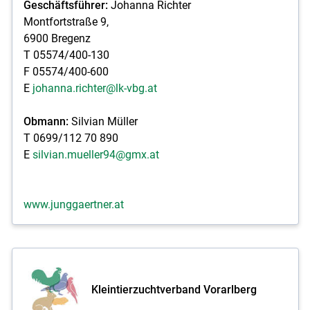
Geschäftsführer:
Johanna Richter
Montfortstraße 9,
6900 Bregenz
T 05574/400-130
F 05574/400-600
E
johanna.richter@lk-vbg.at
Obmann:
Silvian Müller
T 0699/112 70 890
E
silvian.mueller94@gmx.at
www.junggaertner.at
Kleintierzuchtverband Vorarlberg