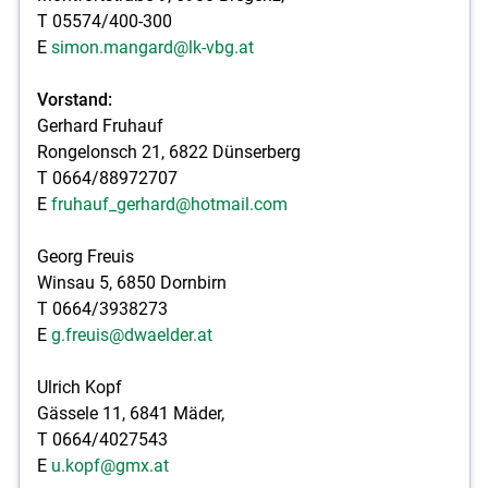
T 05574/400-300
E
simon.mangard@lk-vbg.at
Vorstand:
Gerhard Fruhauf
Rongelonsch 21, 6822 Dünserberg
T 0664/88972707
E
fruhauf_gerhard@hotmail.com
Georg Freuis
Winsau 5, 6850 Dornbirn
T 0664/3938273
E
g.freuis@dwaelder.at
Ulrich Kopf
Gässele 11, 6841 Mäder,
T 0664/4027543
E
u.kopf@gmx.at