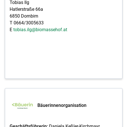
Tobias Ilg
Hatlerstraße 66a
6850 Dornbirn
T 0664/3005633
E
tobias.ilg@biomassehof.at
Bäuerinnenorganisation
Geschäftsführerin:
Daniela Keßler-Kirchmayr