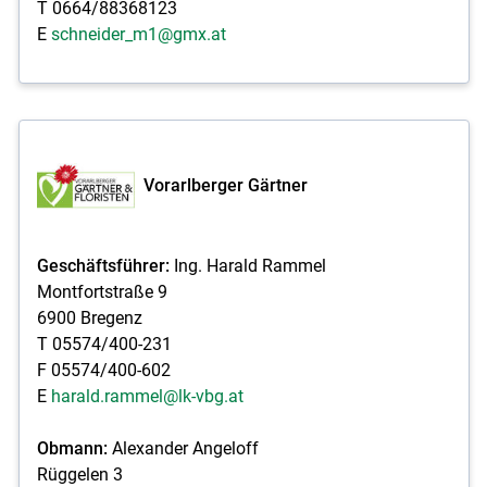
T 0664/88368123
E
schneider_m1@gmx.at
Vorarlberger Gärtner
Geschäftsführer:
Ing. Harald Rammel
Montfortstraße 9
6900 Bregenz
T 05574/400-231
F 05574/400-602
E
harald.rammel@lk-vbg.at
Obmann:
Alexander Angeloff
Rüggelen 3