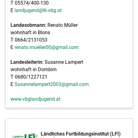
T 05574/400-130
E
landjugend@lk-vbg.at
Landesobmann:
Renato Müller
wohnhaft in Blons
T 0664/2131053
E
renato.mueller00@gmail.com
Landesleiterin:
Susanne Lampert
wohnhaft in Dornbirn
T 0680/1227121
E
Susannelampert2003@gmail.com
www.vbglandjugend.at
Ländliches Fortbildungsinstitut (LFI)