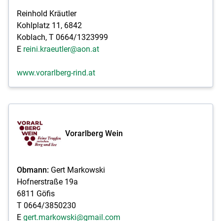
Reinhold Kräutler
Kohlplatz 11, 6842
Koblach, T 0664/1323999
E
reini.kraeutler@aon.at
www.vorarlberg-rind.at
Vorarlberg Wein
Obmann:
Gert Markowski
Hofnerstraße 19a
6811 Göfis
T 0664/3850230
E
gert.markowski@gmail.com