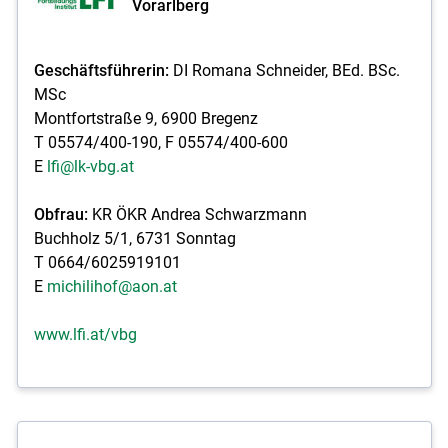
Vorarlberg
Geschäftsführerin:
DI Romana Schneider, BEd. BSc.
MSc
Montfortstraße 9, 6900 Bregenz
T 05574/400-190, F 05574/400-600
E
lfi@lk-vbg.at
Obfrau:
KR ÖKR Andrea Schwarzmann
Buchholz 5/1, 6731 Sonntag
T 0664/6025919101
E
michilihof@aon.at
www.lfi.at/vbg