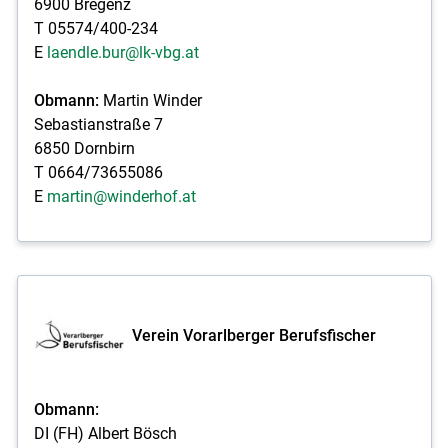
6900 Bregenz
T 05574/400-234
E
laendle.bur@lk-vbg.at
Obmann:
Martin Winder
Sebastianstraße 7
6850 Dornbirn
T 0664/73655086
E
martin@winderhof.at
Verein Vorarlberger Berufsfischer
Obmann:
DI (FH) Albert Bösch