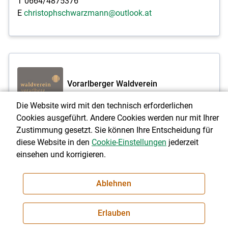
T 0664/4875376
E
christophschwarzmann@outlook.at
Vorarlberger Waldverein
Die Website wird mit den technisch erforderlichen
Cookies ausgeführt. Andere Cookies werden nur mit Ihrer
Geschäftsführerin:
Ing. Sylvia Rickmann, Hörbranz
Zustimmung gesetzt. Sie können Ihre Entscheidung für
diese Website in den
Cookie-Einstellungen
jederzeit
Obmann:
Klaus Schwarz, Hittisau
einsehen und korrigieren.
E
klaus_schwarz@outlook.com
Infos und Kontakt Vorarlberger Waldverein:
M 0670
Ablehnen
4041884, E
info@waldverein.at
, I
www.waldverein.at
,
Facebook und Instagram
Erlauben