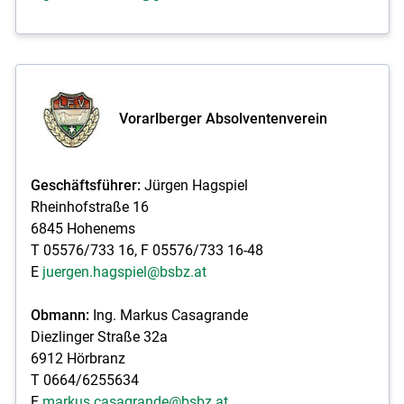
Vorarlberger Absolventenverein
Geschäftsführer:
Jürgen Hagspiel
Rheinhofstraße 16
6845 Hohenems
T 05576/733 16, F 05576/733 16-48
E
juergen.hagspiel@bsbz.at
Obmann:
Ing. Markus Casagrande
Diezlinger Straße 32a
6912 Hörbranz
T 0664/6255634
E
markus.casagrande@bsbz.at