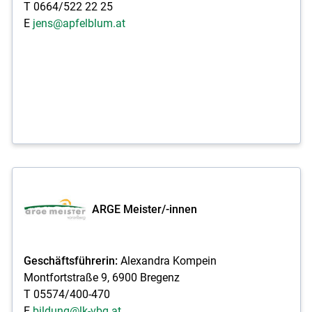
T 0664/522 22 25
E
jens@apfelblum.at
ARGE Meister/-innen
Geschäftsführerin:
Alexandra Kompein
Montfortstraße 9, 6900 Bregenz
T 05574/400-470
E
bildung@lk-vbg.at