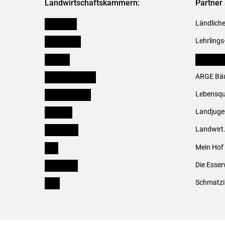
Landwirtschaftskammern:
Partner 
Österreich
Ländliche
Burgenland
Lehrlings
Kärnten
LK Fachv
Niederösterreich
ARGE Bäu
Oberösterreich
Lebensqu
Salzburg
Landjug
Steiermark
Landwirt
Tirol
Mein Hof
Vorarlberg
Die Esser
Wien
Schmatzi