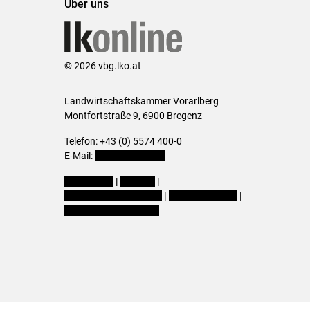
Über uns
© 2026 vbg.lko.at
Landwirtschaftskammer Vorarlberg
Montfortstraße 9, 6900 Bregenz
Telefon: +43 (0) 5574 400-0
E-Mail:
office@lk-vbg.at
Impressum
|
Kontakt
|
Datenschutzerklärung
|
Barrierefreiheit
|
Cookie-Einstellungen