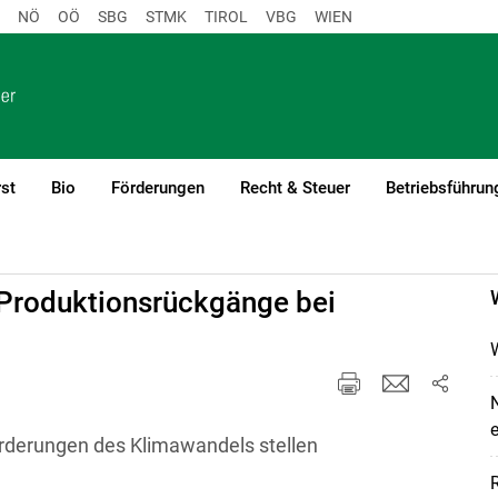
NÖ
OÖ
SBG
STMK
TIROL
VBG
WIEN
st
Bio
Förderungen
Recht & Steuer
Betriebsführun
 Produktionsrückgänge bei
W
N
e
derungen des Klimawandels stellen