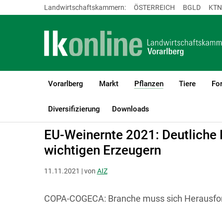
Landwirtschaftskammern:
ÖSTERREICH
BGLD
KTN
Vorarlberg
Markt
Pflanzen
Tiere
For
(current)1
LK Vorarlberg
Pflanzen
Weinbau
Weinbau aktuell
Diversifizierung
Downloads
EU-Weinernte 2021: Deutliche
wichtigen Erzeugern
11.11.2021 | von
AIZ
COPA-COGECA: Branche muss sich Herausfor