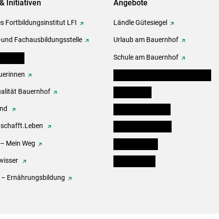
& Initiativen
Angebote
s Fortbildungsinstitut LFI
Ländle Gütesiegel
-und Fachausbildungsstelle
Urlaub am Bauernhof
erbände
Schule am Bauernhof
erinnen
Angebote für Kinder und Schüler
alität Bauernhof
Festbox-Box
end
Informationstafeln
.schafft.Leben
Forst & Holzservice
 – Mein Weg
Ofenholzbörse
wisser
Kleinanzeigen
 – Ernährungsbildung