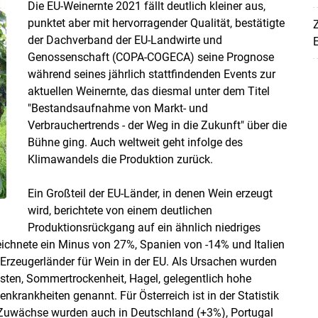
Die EU-Weinernte 2021 fällt deutlich kleiner aus,
punktet aber mit hervorragender Qualität, bestätigte
der Dachverband der EU-Landwirte und
E
Genossenschaft (COPA-COGECA) seine Prognose
Skip to main content
während seines jährlich stattfindenden Events zur
aktuellen Weinernte, das diesmal unter dem Titel
"Bestandsaufnahme von Markt- und
Verbrauchertrends - der Weg in die Zukunft" über die
Bühne ging. Auch weltweit geht infolge des
Klimawandels die Produktion zurück.
Ein Großteil der EU-Länder, in denen Wein erzeugt
wird, berichtete von einem deutlichen
Produktionsrückgang auf ein ähnlich niedriges
eichnete ein Minus von 27%, Spanien von -14% und Italien
 Erzeugerländer für Wein in der EU. Als Ursachen wurden
östen, Sommertrockenheit, Hagel, gelegentlich hohe
ankheiten genannt. Für Österreich ist in der Statistik
uwächse wurden auch in Deutschland (+3%), Portugal