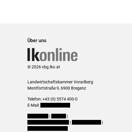
Über uns
© 2026 vbg.lko.at
Landwirtschaftskammer Vorarlberg
Montfortstraße 9, 6900 Bregenz
Telefon: +43 (0) 5574 400-0
E-Mail:
office@lk-vbg.at
Impressum
|
Kontakt
|
Datenschutzerklärung
|
Barrierefreiheit
|
Cookie-Einstellungen