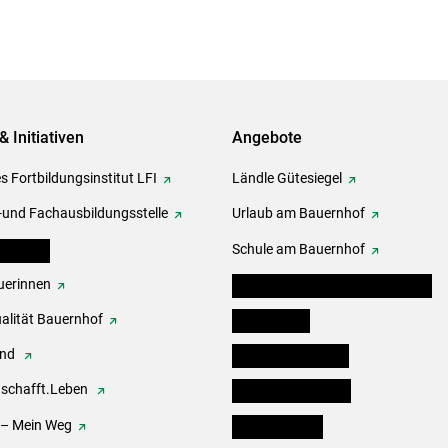
& Initiativen
Angebote
s Fortbildungsinstitut LFI
Ländle Gütesiegel
-und Fachausbildungsstelle
Urlaub am Bauernhof
erbände
Schule am Bauernhof
erinnen
Angebote für Kinder und Schüler
alität Bauernhof
Festbox-Box
end
Informationstafeln
.schafft.Leben
Forst & Holzservice
 – Mein Weg
Ofenholzbörse