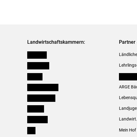
Landwirtschaftskammern:
Partner 
Österreich
Ländliche
Burgenland
Lehrlings
Kärnten
LK Fachv
Niederösterreich
ARGE Bäu
Oberösterreich
Lebensqu
Salzburg
Landjug
Steiermark
Landwirt
Tirol
Mein Hof