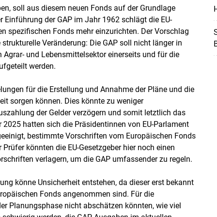
Skip to main content
n, soll aus diesem neuen Fonds auf der Grundlage
H
der Einführung der GAP im Jahr 1962 schlägt die EU-
en spezifischen Fonds mehr einzurichten. Der Vorschlag
S
strukturelle Veränderung: Die GAP soll nicht länger in
 Agrar- und Lebensmittelsektor einerseits und für die
ufgeteilt werden.
gelungen für die Erstellung und Annahme der Pläne und die
heit sorgen können. Dies könnte zu weniger
uszahlung der Gelder verzögern und somit letztlich das
r 2025 hatten sich die Präsidentinnen von EU-Parlament
eeinigt, bestimmte Vorschriften vom Europäischen Fonds
r Prüfer könnten die EU-Gesetzgeber hier noch einen
rschriften verlagern, um die GAP umfassender zu regeln.
ng könne Unsicherheit entstehen, da dieser erst bekannt
Europäischen Fonds angenommen sind. Für die
der Planungsphase nicht abschätzen könnten, wie viel