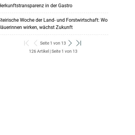
erkunftstransparenz in der Gastro
teirische Woche der Land- und Forstwirtschaft: Wo
Bäuerinnen wirken, wächst Zukunft
Seite 1 von 13
zum
zurück
weiter
zum
126 Artikel | Seite 1 von 13
ersten
zum
zum
letzten
Set
vorigen
nächsten
Set
Set
Set