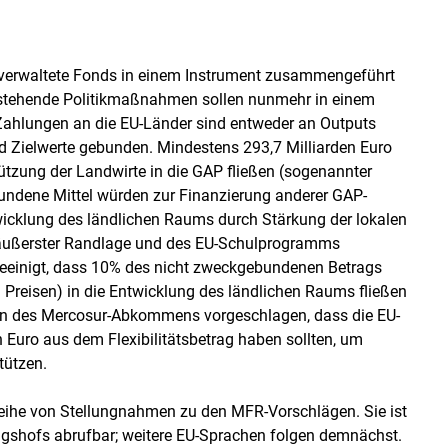
 verwaltete Fonds in einem Instrument zusammengeführt
bestehende Politikmaßnahmen sollen nunmehr in einem
ahlungen an die EU-Länder sind entweder an Outputs
d Zielwerte gebunden. Mindestens 293,7 Milliarden Euro
tzung der Landwirte in die GAP fließen (sogenannter
ndene Mittel würden zur Finanzierung anderer GAP-
klung des ländlichen Raums durch Stärkung der lokalen
n äußerster Randlage und des EU-Schulprogramms
f geeinigt, dass 10% des nicht zweckgebundenen Betrags
 Preisen) in die Entwicklung des ländlichen Raums fließen
n des Mercosur-Abkommens vorgeschlagen, dass die EU-
Euro aus dem Flexibilitätsbetrag haben sollten, um
tützen.
 Reihe von Stellungnahmen zu den MFR-Vorschlägen. Sie ist
ngshofs abrufbar; weitere EU-Sprachen folgen demnächst.