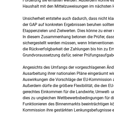
Förderung sie erhalten werden. Außerdem könne es
Haushalt mit den Mittelzuweisungen im nächsten H
Unsicherheit entstehe auch dadurch, dass nicht kl
der GAP auf konkreten Ergebnissen beruhen sollte
Etappenzielen und Zielwerten. Dies könne zu einer
In diesem Zusammenhang betonen die Prüfer, dass
sichergestellt werden müssen, wenn Interventionen
die Rückverfolgbarkeit der Zahlungen bis hin zu E
Grundvoraussetzung dafür, seiner Prüfungsaufga
Angesichts des Umfangs der vorgeschlagenen Änderu
Ausarbeitung ihrer nationalen Pläne eingeräumt wird
Auswirkungen die Vorschläge der EU-Kommission 
Außerdem dürfe die größere Flexibilität, die den EU
gerechtes Einkommen für die Landwirte, Umwelt- u
dies zu ungleichen Wettbewerbsbedingungen für di
Funktionieren des Binnenmarkts beeinträchtigen kö
Kommission ihre gestärkten Lenkungsbefugnisse 