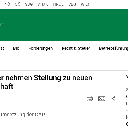
NÖ
OÖ
SBG
STMK
TIROL
VBG
WIEN
st
Bio
Förderungen
Recht & Steuer
Betriebsführun
r nehmen Stellung zu neuen
haft
S
D
 Umsetzung der GAP.
H