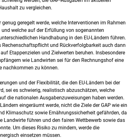
 schwierig werden, die GAP-Ausgaben im aktuellen
aushalt zu vergleichen.
ar genug geregelt werde, welche Interventionen im Rahmen
n und welche auf der Erfüllung von sogenannten
 unterschiedlichen Handhabung in den EU-Ländern führen.
 Rechenschaftspflicht und Rückverfolgbarkeit auch dann
 auf Etappenzielen und Zielwerten beruhen. Insbesondere
mpfängern wie Landwirten sei für den Rechnungshof eine
be nachkommen zu können.
ngen und der Flexibilität, die den EU-Ländern bei der
, sei es schwierig, realistisch abzuschätzen, welche
auf die nationalen Ausgabenzuweisungen haben werden.
-Ländern eingeräumt werde, nicht die Ziele der GAP wie ein
nd Klimaschutz sowie Ernährungssicherheit gefährden, da
e Landwirte führen und den fairen Wettbewerb sowie das
nnte. Um dieses Risiko zu mindern, werde die
energisch einsetzen müssen.