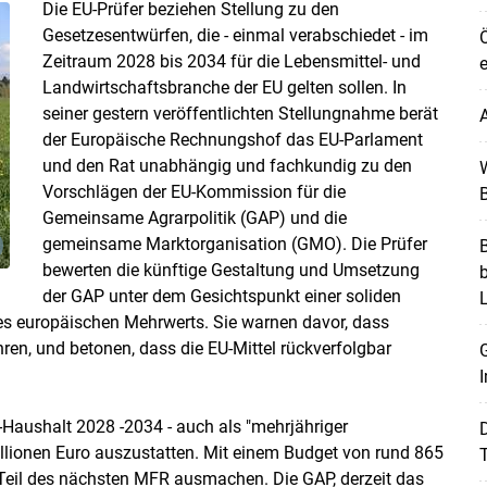
Die EU-Prüfer beziehen Stellung zu den
Gesetzesentwürfen, die - einmal verabschiedet - im
Ö
Zeitraum 2028 bis 2034 für die Lebensmittel- und
e
Landwirtschaftsbranche der EU gelten sollen. In
seiner gestern veröffentlichten Stellungnahme berät
A
der Europäische Rechnungshof das EU-Parlament
und den Rat unabhängig und fachkundig zu den
W
Vorschlägen der EU-Kommission für die
B
Gemeinsame Agrarpolitik (GAP) und die
gemeinsame Marktorganisation (GMO). Die Prüfer
B
bewerten die künftige Gestaltung und Umsetzung
der GAP unter dem Gesichtspunkt einer soliden
es europäischen Mehrwerts. Sie warnen davor, dass
ren, und betonen, dass die EU-Mittel rückverfolgbar
G
I
Haushalt 2028 -2034 - auch als "mehrjähriger
llionen Euro auszustatten. Mit einem Budget von rund 865
T
 Teil des nächsten MFR ausmachen. Die GAP, derzeit das