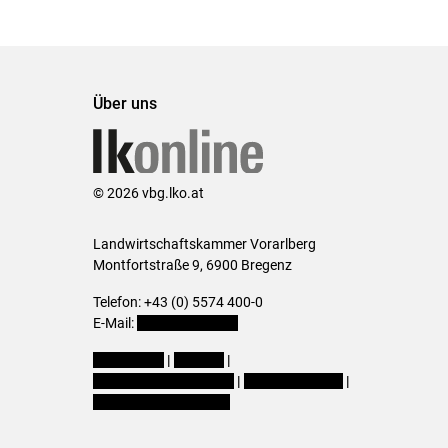
Über uns
© 2026 vbg.lko.at
Landwirtschaftskammer Vorarlberg
Montfortstraße 9, 6900 Bregenz
Telefon: +43 (0) 5574 400-0
E-Mail:
office@lk-vbg.at
Impressum
|
Kontakt
|
Datenschutzerklärung
|
Barrierefreiheit
|
Cookie-Einstellungen