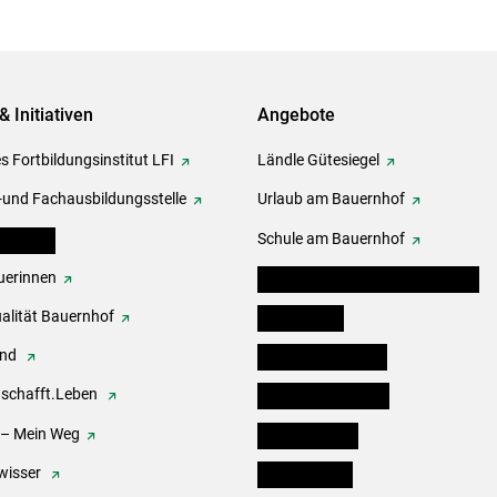
& Initiativen
Angebote
s Fortbildungsinstitut LFI
Ländle Gütesiegel
-und Fachausbildungsstelle
Urlaub am Bauernhof
erbände
Schule am Bauernhof
erinnen
Angebote für Kinder und Schüler
alität Bauernhof
Festbox-Box
end
Informationstafeln
.schafft.Leben
Forst & Holzservice
 – Mein Weg
Ofenholzbörse
wisser
Kleinanzeigen