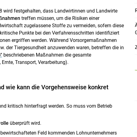
8 wird festgehalten, dass Landwirtinnen und Landwirte
aßnahmen
treffen müssen, um die Risiken einer
dwirtschaft zugelassene Stoffe zu vermeiden, sofern diese
itische Punkte bei den Verfahrensschritten identifiziert
onen ergriffen werden. Während Vorsorgemaßnahmen
Z
zw. der Tiergesundheit anzuwenden waren, betreffen die in
“
beschriebenen Maßnahmen die gesamte
 Ernte, Transport, Verarbeitung).
nd wie kann die Vorgehensweise konkret
Skip to main content
und kritisch hinterfragt werden. So muss vom Betrieb
olle
überprüft wird.
l bewirtschafteten Feld kommenden Lohnunternehmers