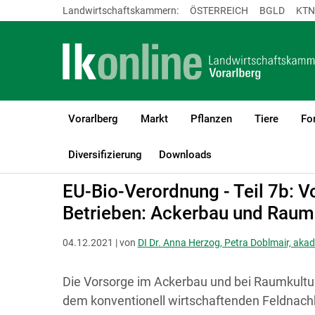
Landwirtschaftskammern:
ÖSTERREICH
BGLD
KTN
Vorarlberg
Markt
Pflanzen
Tiere
Fo
LK Vorarlberg
Bio
Rechtsgrundlagen für Biobetriebe
Diversifizierung
Downloads
EU-Bio-Verordnung - Teil 7b:
Betrieben: Ackerbau und Raumk
04.12.2021 | von
DI Dr. Anna Herzog, Petra Doblmair, akad
Die Vorsorge im Ackerbau und bei Raumkultur
dem konventionell wirtschaftenden Feldnac