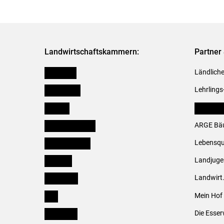
Landwirtschaftskammern:
Partner 
Österreich
Ländliche
Burgenland
Lehrlings
Kärnten
LK Fachv
Niederösterreich
ARGE Bäu
Oberösterreich
Lebensqu
Salzburg
Landjug
Steiermark
Landwirt
Tirol
Mein Hof
Vorarlberg
Die Esser