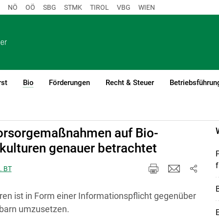
NÖ
OÖ
SBG
STMK
TIROL
VBG
WIEN
rst
Bio
Förderungen
Recht & Steuer
Betriebsführun
(current)1
 Vorsorgemaßnahmen auf Bio-
ulturen genauer betrachtet
f
. BT
B
en ist in Form einer Informationspflicht gegenüber
hbarn umzusetzen.