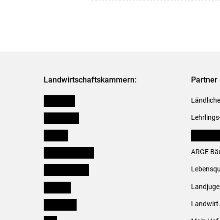
Landwirtschaftskammern:
Partner 
Österreich
Ländliche
Burgenland
Lehrlings
Kärnten
LK Fachv
Niederösterreich
ARGE Bäu
Oberösterreich
Lebensqu
Salzburg
Landjug
Steiermark
Landwirt