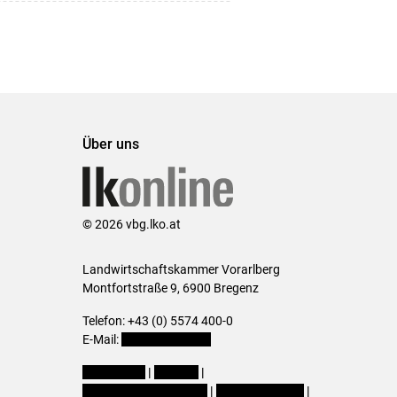
Über uns
© 2026 vbg.lko.at
Landwirtschaftskammer Vorarlberg
Montfortstraße 9, 6900 Bregenz
Telefon: +43 (0) 5574 400-0
E-Mail:
office@lk-vbg.at
Impressum
|
Kontakt
|
Datenschutzerklärung
|
Barrierefreiheit
|