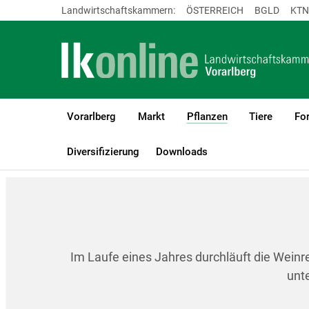
Landwirtschaftskammern:
ÖSTERREICH
BGLD
KTN
Vorarlberg
Markt
Pflanzen
Tiere
For
(current)1
LK Vorarlberg
Pflanzen
Weinbau
Entwicklungsstadien der 
Diversifizierung
Downloads
Im Laufe eines Jahres durchläuft die Wein
unte