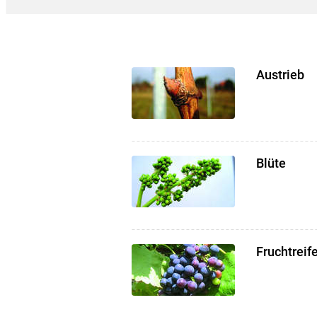
Austrieb
Blüte
Fruchtreif