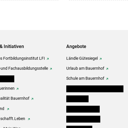
& Initiativen
Angebote
s Fortbildungsinstitut LFI
Ländle Gütesiegel
-und Fachausbildungsstelle
Urlaub am Bauernhof
erbände
Schule am Bauernhof
erinnen
Angebote für Kinder und Schüler
alität Bauernhof
Festbox-Box
end
Informationstafeln
.schafft.Leben
Forst & Holzservice