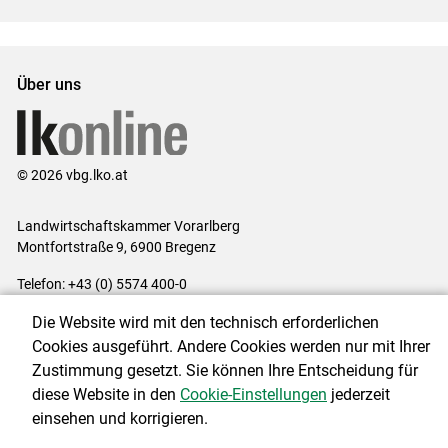
Über uns
© 2026 vbg.lko.at
Landwirtschaftskammer Vorarlberg
Montfortstraße 9, 6900 Bregenz
Telefon: +43 (0) 5574 400-0
E-Mail:
office@lk-vbg.at
Die Website wird mit den technisch erforderlichen
Impressum
|
Kontakt
|
Datenschutzerklärung
|
Barrierefreiheit
|
Cookies ausgeführt. Andere Cookies werden nur mit Ihrer
Cookie-Einstellungen
Zustimmung gesetzt. Sie können Ihre Entscheidung für
diese Website in den
Cookie-Einstellungen
jederzeit
einsehen und korrigieren.