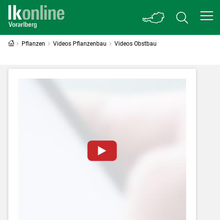
Pflanzen
Videos Pflanzenbau
Videos Obstbau
Zum Abspielen von YouTube-Videos auf
dieser Website müssen Cookies gesetzt
werden
.
Für weitere Informationen lesen Sie bitte
unsere
Datenschutzerklärung
.Sie können Ihre
Entscheidung für diese Website in den Cookie-