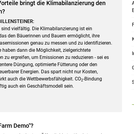
orteile bringt die Klimabilanzierung den
A
n?
ILLENSTEINER:
F
 sind vielfältig. Die Klimabilanzierung ist ein
Skip to main content
das den Bäuerinnen und Bauern ermöglicht, ihre
asemissionen genau zu messen und zu identifizieren.
e haben dann die Möglichkeit, zielgerichtete
I
zu ergreifen, um Emissionen zu reduzieren - sei es
ientere Düngung, optimierte Fütterung oder den
euerbarer Energien. Das spart nicht nur Kosten,
rkt auch die Wettbewerbsfähigkeit. CO
-Bindung
2
S
tig auch ein Geschäftsmodell sein.
e Farm Demo"?