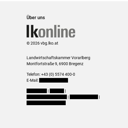
Über uns
© 2026 vbg.lko.at
Landwirtschaftskammer Vorarlberg
Montfortstraße 9, 6900 Bregenz
Telefon: +43 (0) 5574 400-0
E-Mail:
office@lk-vbg.at
Impressum
|
Kontakt
|
Datenschutzerklärung
|
Barrierefreiheit
|
Cookie-Einstellungen