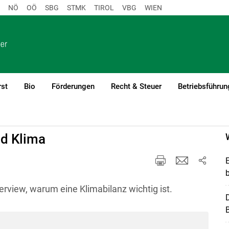
NÖ
OÖ
SBG
STMK
TIROL
VBG
WIEN
rst
Bio
Förderungen
Recht & Steuer
Betriebsführun
nd Klima
terview, warum eine Klimabilanz wichtig ist.
B