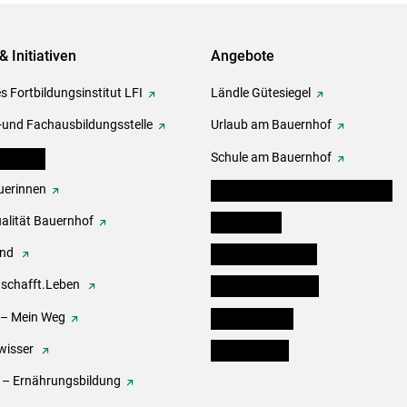
& Initiativen
Angebote
s Fortbildungsinstitut LFI
Ländle Gütesiegel
-und Fachausbildungsstelle
Urlaub am Bauernhof
erbände
Schule am Bauernhof
erinnen
Angebote für Kinder und Schüler
alität Bauernhof
Festbox-Box
end
Informationstafeln
.schafft.Leben
Forst & Holzservice
 – Mein Weg
Ofenholzbörse
wisser
Kleinanzeigen
 – Ernährungsbildung