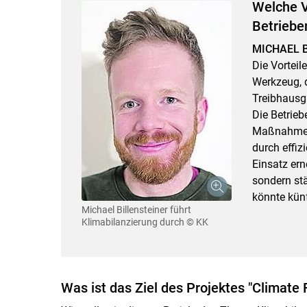
Welche V
Betriebe
MICHAEL B
Die Vorteile
Werkzeug, 
Treibhausg
Die Betrieb
Maßnahmen 
durch effiz
Einsatz ern
sondern stä
könnte künf
Michael Billensteiner führt
Klimabilanzierung durch
© KK
Was ist das Ziel des Projektes "Climat