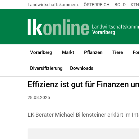
Landwirtschaftskammern:
ÖSTERREICH
BGLD
KTN
Vorarlberg
Markt
Pflanzen
Tiere
Fo
LK Vorarlberg
Bauen, Energie & Technik
Energie
Diversifizierung
Downloads
Effizienz ist gut für Finanzen u
28.08.2025
LK-Berater Michael Billensteiner erklärt im In