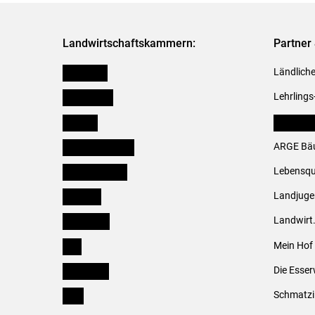
Landwirtschaftskammern:
Partner 
Österreich
Ländliche
Burgenland
Lehrlings
Kärnten
LK Fachv
Niederösterreich
ARGE Bäu
Oberösterreich
Lebensqu
Salzburg
Landjug
Steiermark
Landwirt
Tirol
Mein Hof
Vorarlberg
Die Esser
Wien
Schmatzi