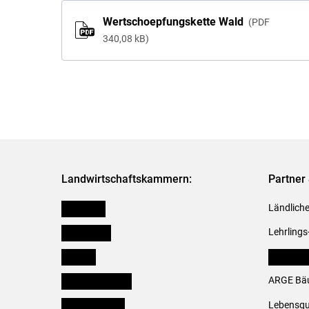
Wertschoepfungskette Wald
PDF
340,08 kB
Landwirtschaftskammern:
Partner 
Österreich
Ländliche
Burgenland
Lehrlings
Kärnten
LK Fachv
Niederösterreich
ARGE Bäu
Oberösterreich
Lebensqu