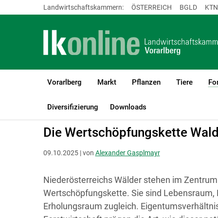
Landwirtschaftskammern:
ÖSTERREICH
BGLD
KTN
Vorarlberg
Markt
Pflanzen
Tiere
Fo
LK Vorarlberg
Forst
Holzvermarktung & Betriebswirtschaft
Diversifizierung
Downloads
Die Wertschöpfungskette Wald
09.10.2025 | von
Alexander Gasplmayr
Niederösterreichs Wälder stehen im Zentrum e
Wertschöpfungskette. Sie sind Lebensraum, K
Erholungsraum zugleich. Eigentumsverhältni