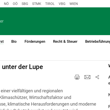
NÖ
OÖ
SBG
STMK
TIROL
VBG
WIEN
rst
Bio
Förderungen
Recht & Steuer
Betriebsführun
(current)1
 unter der Lupe
iner vielfältigen und regionalen
limaschützer, Wirtschaftsfaktor und
sse, klimatische Herausforderungen und moderne
F