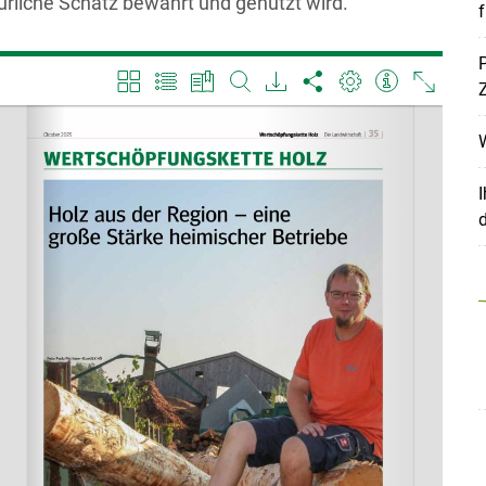
türliche Schatz bewahrt und genutzt wird.
P
Z
W
I
d