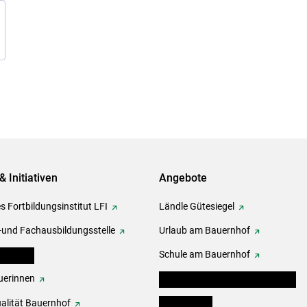
& Initiativen
Angebote
s Fortbildungsinstitut LFI
Ländle Gütesiegel
-und Fachausbildungsstelle
Urlaub am Bauernhof
erbände
Schule am Bauernhof
erinnen
Angebote für Kinder und Schüler
alität Bauernhof
Festbox-Box