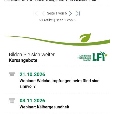
Seite 1 von 6
zum
zurück
weiter
zum
60 Artikel | Seite 1 von 6
ersten
zum
zum
letzten
Set
vorigen
nächsten
Set
Set
Set
Bilden Sie sich weiter
Kursangebote
21.10.2026
Webinar: Welche Impfungen beim Rind sind
sinnvoll?
03.11.2026
Webinar: Kälbergesundheit