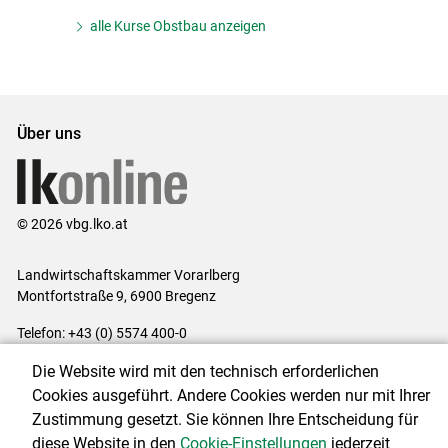
alle Kurse Obstbau anzeigen
Über uns
© 2026 vbg.lko.at
Landwirtschaftskammer Vorarlberg
Montfortstraße 9, 6900 Bregenz
Telefon: +43 (0) 5574 400-0
E-Mail:
office@lk-vbg.at
Die Website wird mit den technisch erforderlichen
Impressum
|
Kontakt
|
Datenschutzerklärung
|
Barrierefreiheit
|
Cookies ausgeführt. Andere Cookies werden nur mit Ihrer
Cookie-Einstellungen
Zustimmung gesetzt. Sie können Ihre Entscheidung für
diese Website in den
Cookie-Einstellungen
jederzeit