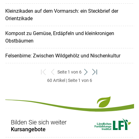
Kleinzikaden auf dem Vormarsch: ein Steckbrief der
Orientzikade
Kompost zu Gemüse, Erdäpfeln und kleinkronigen
Obstbäumen
Felsenbirne: Zwischen Wildgehölz und Nischenkultur
Seite 1 von 6
zum
zurück
weiter
zum
60 Artikel | Seite 1 von 6
ersten
zum
zum
letzten
Set
vorigen
nächsten
Set
Set
Set
Bilden Sie sich weiter
Kursangebote