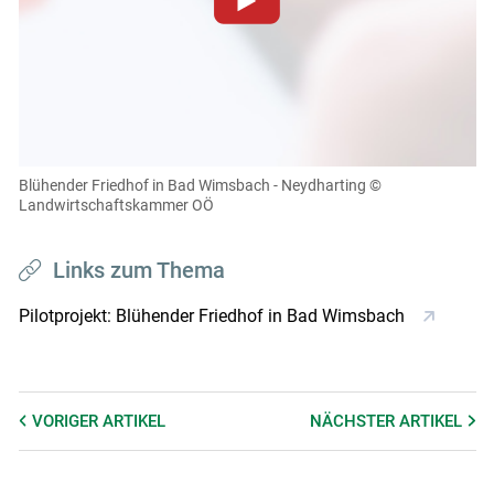
Zum Abspielen von YouTube-Videos auf dieser Website
müssen Cookies gesetzt werden
.
Für weitere Informationen lesen Sie bitte unsere
Datenschutzerklärung
.Sie können Ihre Entscheidung für
diese Website in den Cookie-Einstellungen jederzeit
einsehen und korrigieren
Blühender Friedhof in Bad Wimsbach - Neydharting
©
Landwirtschaftskammer OÖ
Cookies Einstellungen
Akzeptieren
Links zum Thema
Pilotprojekt: Blühender Friedhof in Bad Wimsbach
VORIGER
ARTIKEL
NÄCHSTER
ARTIKEL