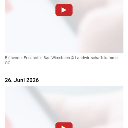
Zum Abspielen von YouTube-Videos auf dieser Website
müssen Cookies gesetzt werden
.
Für weitere Informationen lesen Sie bitte unsere
Datenschutzerklärung
.Sie können Ihre Entscheidung für
diese Website in den Cookie-Einstellungen jederzeit
einsehen und korrigieren
Blühender Friedhof in Bad Wimsbach
© Landwirtschaftskammer
OÖ
Cookies Einstellungen
Akzeptieren
26. Juni 2026