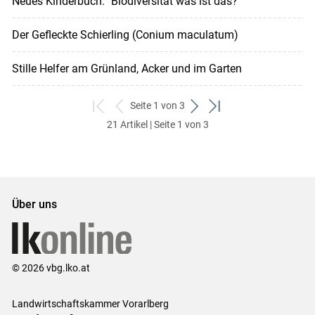
Neues Kinderbuch: "Biodiversität was ist das?"
Der Gefleckte Schierling (Conium maculatum)
Stille Helfer am Grünland, Acker und im Garten
Seite 1 von 3
zum
zurück
weiter
zum
21 Artikel | Seite 1 von 3
ersten
zum
zum
letzten
Set
vorigen
nächsten
Set
Set
Set
Über uns
© 2026 vbg.lko.at
Landwirtschaftskammer Vorarlberg