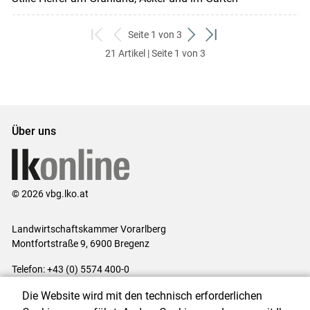
Seite 1 von 3
zum
zurück
weiter
zum
21 Artikel | Seite 1 von 3
ersten
zum
zum
letzten
Set
vorigen
nächsten
Set
Set
Set
Über uns
© 2026 vbg.lko.at
Landwirtschaftskammer Vorarlberg
Montfortstraße 9, 6900 Bregenz
Telefon: +43 (0) 5574 400-0
E-Mail:
office@lk-vbg.at
Die Website wird mit den technisch erforderlichen
Impressum
|
Kontakt
|
Datenschutzerklärung
|
Barrierefreiheit
|