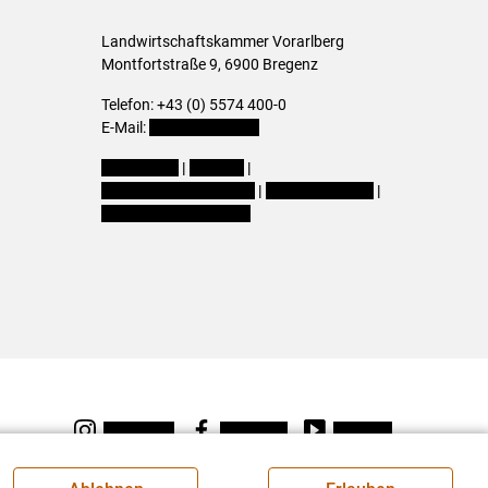
Landwirtschaftskammer Vorarlberg
Montfortstraße 9, 6900 Bregenz
Telefon: +43 (0) 5574 400-0
E-Mail:
office@lk-vbg.at
Impressum
|
Kontakt
|
Datenschutzerklärung
|
Barrierefreiheit
|
Cookie-Einstellungen
Instagram
Facebook
Youtube