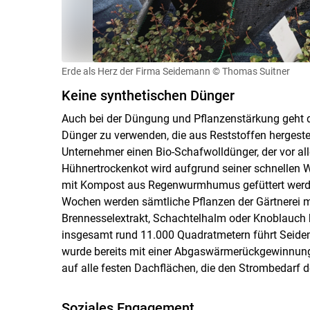
Erde als Herz der Firma Seidemann
© Thomas Suitner
Keine synthetischen Dünger
Auch bei der Düngung und Pflanzenstärkung geht d
Dünger zu verwenden, die aus Reststoffen hergestell
Unternehmer einen Bio-Schafwolldünger, der vor al
Hühnertrockenkot wird aufgrund seiner schnellen W
mit Kompost aus Regenwurmhumus gefüttert werden
Wochen werden sämtliche Pflanzen der Gärtnerei 
Brennesselextrakt, Schachtelhalm oder Knoblauch b
insgesamt rund 11.000 Quadratmetern führt Seide
wurde bereits mit einer Abgaswärmerückgewinnung
auf alle festen Dachflächen, die den Strombedarf 
Soziales Engagement