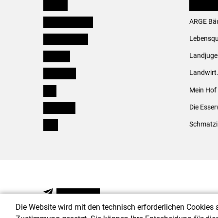
Kärnten
LK Fachv
Niederösterreich
ARGE Bäu
Oberösterreich
Lebensqu
Salzburg
Landjug
Steiermark
Landwirt
Tirol
Mein Hof
Vorarlberg
Die Esser
Wien
Schmatzi
NEWSLETTER
Die Website wird mit den technisch erforderlichen Cookies 