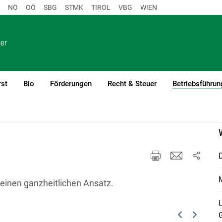
NÖ
OÖ
SBG
STMK
TIROL
VBG
WIEN
rst
Bio
Förderungen
Recht & Steuer
Betriebsführun
D
M
 einen ganzheitlichen Ansatz.
U
G
Previous
Next