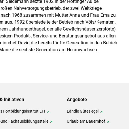
arl Seidemann setzte 1902 in der Höttinger Au bei
n großen Nahversorgungsbetrieb, der zwei Weltkriege
n nach 1968 zusammen mit Mutter Anna und Frau Erna zu
n aus. 1992 übersiedelte der Betrieb nach Völs/Kematen.
em Jahrhunderthagel, der alle Gewächshäuser zerstörte)
sigen Produkt-, Service- und Beratungsangebot aus allen
uniorchef David die bereits fünfte Generation in den Betrieb
 Marie die sechste Generation am Heranwachsen.
& Initiativen
Angebote
s Fortbildungsinstitut LFI
Ländle Gütesiegel
-und Fachausbildungsstelle
Urlaub am Bauernhof