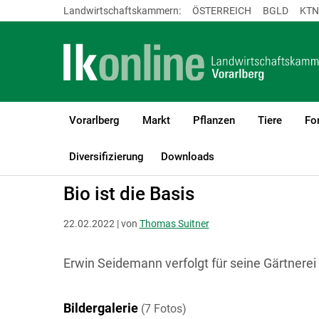
Landwirtschaftskammern:
ÖSTERREICH
BGLD
KTN
Vorarlberg
Markt
Pflanzen
Tiere
Fo
LK Vorarlberg
Betriebsführung
Reportagen und Allgemeines
Diversifizierung
Downloads
Bio ist die Basis
22.02.2022 | von
Thomas Suitner
Erwin Seidemann verfolgt für seine Gärtnerei
Bildergalerie
(7 Fotos)