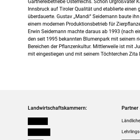
Gärtnereibetriebe Österreichs. Schon Urgroßvater K
Innsbruck auf Tiroler Qualität und etablierte eine
überdauerte. Gustav „Mandi“ Seidemann baute ih
einem modernen Produktionsbetrieb für Zierpflanze
Erwin Seidemann machte daraus ab 1993 (nach ein
den seit 1995 bekannten Blumenpark mit seinem rie
Bereichen der Pflanzenkultur. Mittlerweile ist mit J
mit eingestiegen und mit seinem Töchterchen Zita
Landwirtschaftskammern:
Partner 
Österreich
Ländliche
Burgenland
Lehrlings