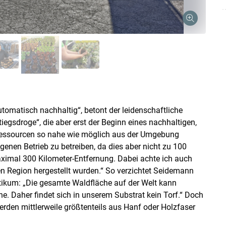
Skip to main content
automatisch nachhaltig“, betont der leidenschaftliche
tiegsdroge“, die aber erst der Beginn eines nachhaltigen,
 Ressourcen so nahe wie möglich aus der Umgebung
enen Betrieb zu betreiben, da dies aber nicht zu 100
aximal 300 Kilometer-Entfernung. Dabei achte ich auch
gen Region hergestellt wurden.“ So verzichtet Seidemann
tikum: „Die gesamte Waldfläche auf der Welt kann
 Daher findet sich in unserem Substrat kein Torf.“ Doch
den mittlerweile größtenteils aus Hanf oder Holzfaser