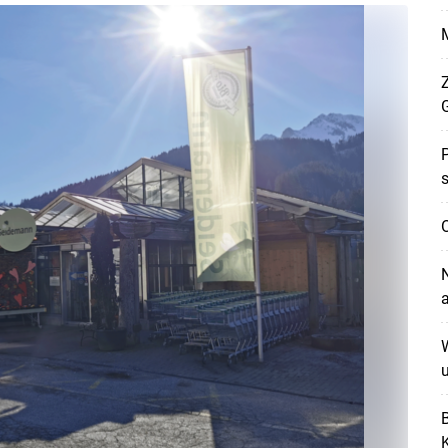
Z
P
s
O
N
W
u
B
K