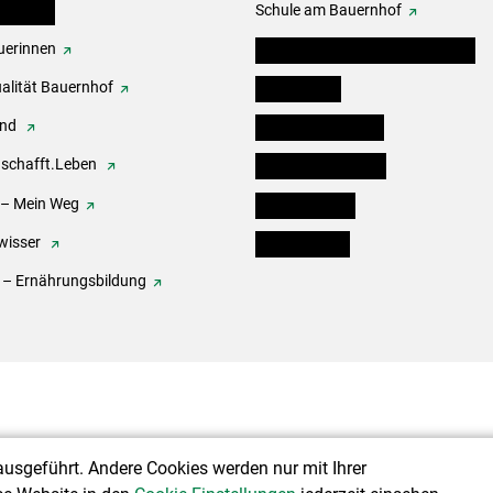
erbände
Schule am Bauernhof
erinnen
Angebote für Kinder und Schüler
alität Bauernhof
Festbox-Box
end
Informationstafeln
.schafft.Leben
Forst & Holzservice
 – Mein Weg
Ofenholzbörse
wisser
Kleinanzeigen
 – Ernährungsbildung
ausgeführt. Andere Cookies werden nur mit Ihrer