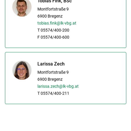
Tobias Fink, BSc
Montfortstraße 9
6900
Bregenz
tobias.fink@lk-vbg.at
T 05574/400-200
Skip to main content
F 05574/400-600
Larissa Zech
Montfortstraße 9
6900
Bregenz
larissa.zech@lk-vbg.at
T 05574/400-211