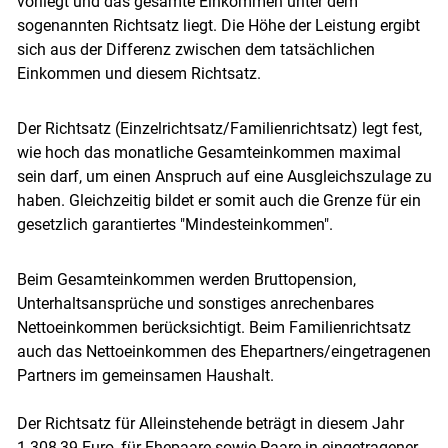
vorliegt und das gesamte Einkommen unter dem
sogenannten Richtsatz liegt. Die Höhe der Leistung ergibt
Skip to main content
sich aus der Differenz zwischen dem tatsächlichen
Einkommen und diesem Richtsatz.
Der Richtsatz (Einzelrichtsatz/Familienrichtsatz) legt fest,
wie hoch das monatliche Gesamteinkommen maximal
sein darf, um einen Anspruch auf eine Ausgleichszulage zu
haben. Gleichzeitig bildet er somit auch die Grenze für ein
gesetzlich garantiertes "Mindesteinkommen".
Beim Gesamteinkommen werden Bruttopension,
Unterhaltsansprüche und sonstiges anrechenbares
Nettoeinkommen berücksichtigt. Beim Familienrichtsatz
auch das Nettoeinkommen des Ehepartners/eingetragenen
Partners im gemeinsamen Haushalt.
Der Richtsatz für Alleinstehende beträgt in diesem Jahr
1.308,39 Euro, für Ehepaare sowie Paare in eingetragener