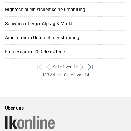
Hightech allein sichert keine Ernährung
Schwarzenberger Alptag & Markt
Arbeitsforum Unternehmensführung
Fairnessbüro: 200 Betroffene
Seite 1 von 14
zum
zurück
weiter
zum
133 Artikel | Seite 1 von 14
ersten
zum
zum
letzten
Set
vorigen
nächsten
Set
Set
Set
Über uns