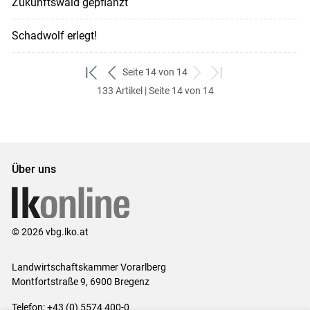
Zukunftswald gepflanzt
Schadwolf erlegt!
Seite 14 von 14
zum
zurück
weiter
zum
133 Artikel | Seite 14 von 14
ersten
zum
zum
letzten
Set
vorigen
nächsten
Set
Set
Set
Über uns
© 2026 vbg.lko.at
Landwirtschaftskammer Vorarlberg
Montfortstraße 9, 6900 Bregenz
Telefon: +43 (0) 5574 400-0