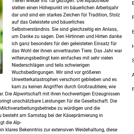
Tieren wieder ins Tal gezogen. Die Alpabtriebe
stellen einen Höhepunkt im bäuerlichen Arbeitsjahr
Skip to main content
dar und sind ein starkes Zeichen für Tradition, Stolz
F
auf das Geleistete und bäuerliches
Selbstverständnis. Sie sind gleichzeitig ein Anlass,
um Danke zu sagen. Den Hirtinnen und Hirten danke
ich ganz besonders für den geleisteten Einsatz für
H
das Wohl der ihnen anvertrauten Tiere. Das Jahr war
witterungsbedingt kein einfaches mit sehr vielen
Niederschlägen und teils schwierigen
Wuchsbedingungen. Wir sind vor größeren
Unwetterkatastrophen verschont geblieben und es
kam zu keinen Angriffen durch Großraubtiere, wie
F
ar. Die Alpwirtschaft mit ihren hochwertigen Erzeugnissen
ringt unschätzbare Leistungen für die Gesellschaft. Die
Milchverarbeitungsbetriebe zu würdigen und die
u besteht am Samstag bei der Käseprämierung in
t die Alp-
ein klares Bekenntnis zur extensiven Weidehaltung, diese