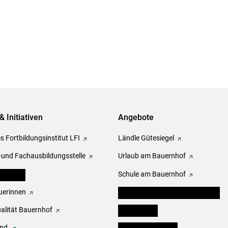
& Initiativen
Angebote
s Fortbildungsinstitut LFI
Ländle Gütesiegel
-und Fachausbildungsstelle
Urlaub am Bauernhof
erbände
Schule am Bauernhof
erinnen
Angebote für Kinder und Schüler
alität Bauernhof
Festbox-Box
end
Informationstafeln