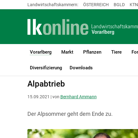
Landwirtschaftskammern:
ÖSTERREICH
BGLD
KTN
Vorarlberg
Markt
Pflanzen
Tiere
For
(current)1
LK Vorarlberg
Vorarlberg
Aktuelles
Diversifizierung
Downloads
Alpabtrieb
15.09.2021 | von
Bernhard Ammann
Der Alpsommer geht dem Ende zu.