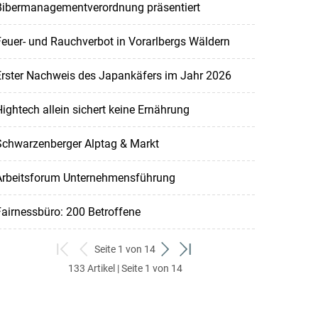
Bibermanagementverordnung präsentiert
euer- und Rauchverbot in Vorarlbergs Wäldern
Erster Nachweis des Japankäfers im Jahr 2026
ightech allein sichert keine Ernährung
Schwarzenberger Alptag & Markt
Arbeitsforum Unternehmensführung
airnessbüro: 200 Betroffene
Seite 1 von 14
zum
zurück
weiter
zum
133 Artikel | Seite 1 von 14
ersten
zum
zum
letzten
Set
vorigen
nächsten
Set
Set
Set