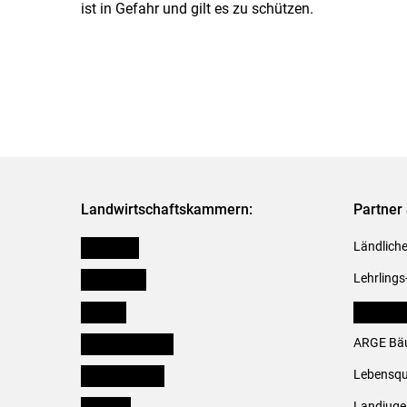
ist in Gefahr und gilt es zu schützen.
Landwirtschaftskammern:
Partner 
Österreich
Ländliche
Burgenland
Lehrlings
Kärnten
LK Fachv
Niederösterreich
ARGE Bäu
Oberösterreich
Lebensqu
Salzburg
Landjug