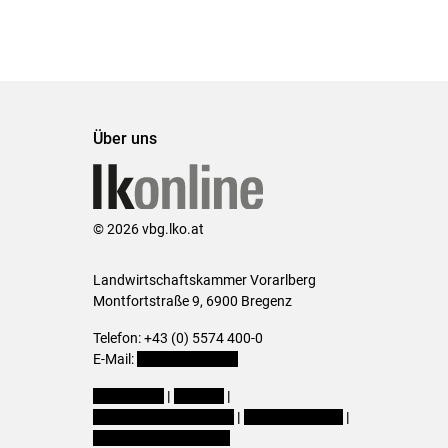
Über uns
© 2026 vbg.lko.at
Landwirtschaftskammer Vorarlberg
Montfortstraße 9, 6900 Bregenz
Telefon: +43 (0) 5574 400-0
E-Mail:
office@lk-vbg.at
Impressum
|
Kontakt
|
Datenschutzerklärung
|
Barrierefreiheit
|
Cookie-Einstellungen