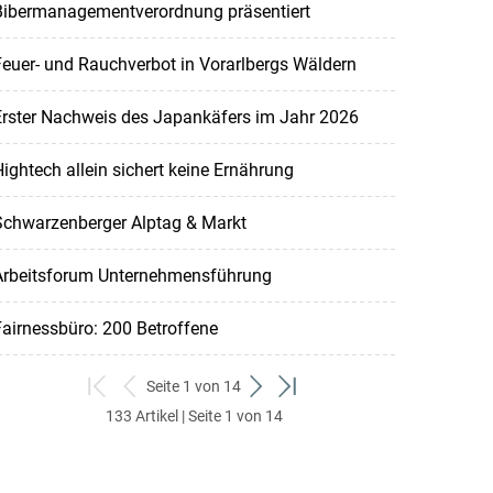
Bibermanagementverordnung präsentiert
euer- und Rauchverbot in Vorarlbergs Wäldern
Erster Nachweis des Japankäfers im Jahr 2026
ightech allein sichert keine Ernährung
Schwarzenberger Alptag & Markt
Arbeitsforum Unternehmensführung
airnessbüro: 200 Betroffene
Seite 1 von 14
zum
zurück
weiter
zum
133 Artikel | Seite 1 von 14
ersten
zum
zum
letzten
Set
vorigen
nächsten
Set
Set
Set