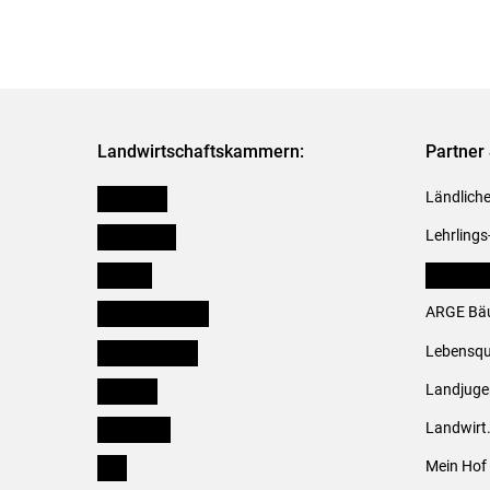
Landwirtschaftskammern:
Partner 
Österreich
Ländliche
Burgenland
Lehrlings
Kärnten
LK Fachv
Niederösterreich
ARGE Bäu
Oberösterreich
Lebensqu
Salzburg
Landjug
Steiermark
Landwirt
Tirol
Mein Hof