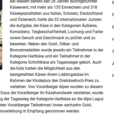
Bei diesem bereits seit 28 Jahren durchgeführten
Käseevent, mit mehr als 135 Einreichern und 318
Käsespezialitäten aus Italien, Schweiz, Deutschland
F
und Österreich, hatte die 33 internationalen Juroren
die Aufgabe, die Käse in den Kategorien Äußeres,
Skip to main content
Konsistenz, Teigbeschaffenheit, Lochung und Farbe
sowie Geruch und Geschmack zu prüfen und zu
H
bewerten. Neben den Gold-, Silber- und
Bronzemedaillen wurde jeweils ein Teilnehmer in der
Kategorie Hartkäse und ein Teilnehmer in der
Kategorie Schnittkäse als Tagessieger gekürt. Auch
die Kids hatten die Möglichkeit aus den
bestgereihten Käsen ihrem Lieblingskäse im
F
Rahmen der Kinderjury den Dreikäsehoch-Preis zu
verleihen. Von Vorarlberger Alpen wurden zu diesem
. Dass die Vorarlberger ihr Käsehandwerk verstehen, wurde
g der Tagessieg der Kategorie Hartkäse an die Alpe Laguz
en Vorarlberger Teilnehmer/-innen sechzehn Gold-,
Preisverleihung in Empfang genommen werden.