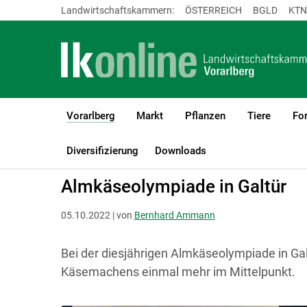
Landwirtschaftskammern:
ÖSTERREICH
BGLD
KTN
Vorarlberg
Markt
Pflanzen
Tiere
For
(current)1
LK Vorarlberg
Vorarlberg
Aktuelles
Diversifizierung
Downloads
Almkäseolympiade in Galtür
05.10.2022 | von
Bernhard Ammann
Bei der diesjährigen Almkäseolympiade in Ga
Käsemachens einmal mehr im Mittelpunkt.