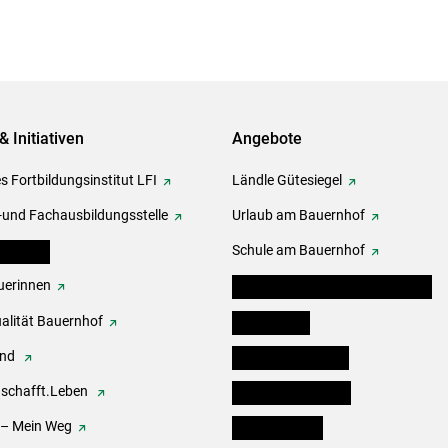
& Initiativen
Angebote
s Fortbildungsinstitut LFI
Ländle Gütesiegel
-und Fachausbildungsstelle
Urlaub am Bauernhof
erbände
Schule am Bauernhof
erinnen
Angebote für Kinder und Schüler
alität Bauernhof
Festbox-Box
end
Informationstafeln
.schafft.Leben
Forst & Holzservice
 – Mein Weg
Ofenholzbörse