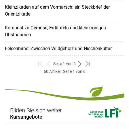
Kleinzikaden auf dem Vormarsch: ein Steckbrief der
Orientzikade
Kompost zu Gemüse, Erdäpfeln und kleinkronigen
Obstbäumen
Felsenbirne: Zwischen Wildgehölz und Nischenkultur
Seite 1 von 6
zum
zurück
weiter
zum
60 Artikel | Seite 1 von 6
ersten
zum
zum
letzten
Set
vorigen
nächsten
Set
Set
Set
Bilden Sie sich weiter
Kursangebote